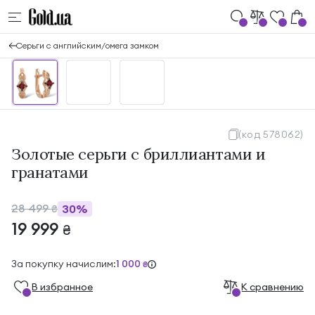
Серьги с английским/омега замком
(код 578062)
Золотые серьги с бриллиантами и
гранатами
28 499
30%
₴
19 999
₴
За покупку начислим:
1 000
₴
В избранноe
К сравнению