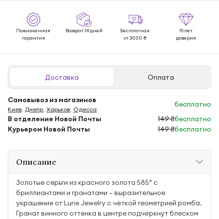
Пожизненная
Возврат 14 дней
Бесплатная
15 лет
гарантия
от 3000 ₴
доверия
Доставка
Оплата
Самовывоз из магазинов
бесплатно
Киев
,
Днепр
,
Харьков
,
Одесса
В отделение Новой Почты
149 ₴
бесплатно
Курьером Новой Почты
149 ₴
бесплатно
Описание
Золотые серьги из красного золота 585° с
бриллиантами и гранатами — выразительное
украшение от Lurie Jewelry с чёткой геометрией ромба.
Гранат винного оттенка в центре подчёркнут блеском