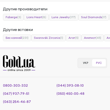
Другие производители
Faberge
(3)
Lions Heart
(8)
Lurie Jewelry
(177)
Soul Diamonds
(17)
Другие вставки
Без камней
(231)
Swarovski Zirconia
(1)
Агат
(5)
Аметист
(45)
Ам
УКР
РУС
0800-303-332
(044) 393-08-10
(067) 937-79-51
(050) 450-00-48
(063) 254-46-87