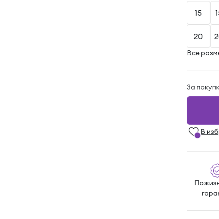
15
1
20
2
Все разм
За покуп
В из
Пожиз
гара