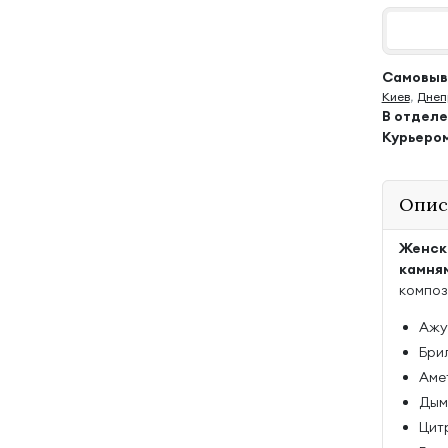
Самовыво
Киев
,
Днеп
В отдел
Курьеро
Опис
Женск
камня
композ
Ажу
Брил
Амет
Дымч
Цитр