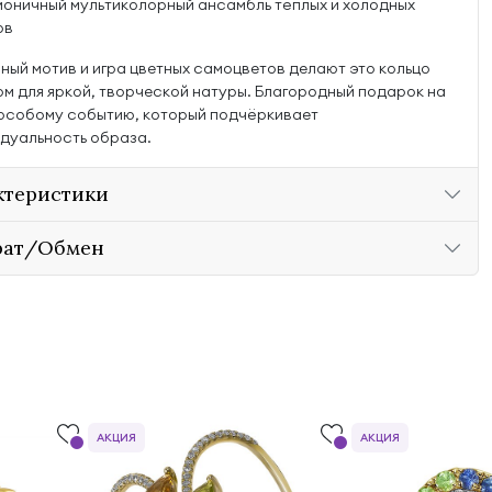
моничный мультиколорный ансамбль тёплых и холодных
ов
ный мотив и игра цветных самоцветов делают это кольцо
м для яркой, творческой натуры. Благородный подарок на
 особому событию, который подчёркивает
дуальность образа.
ктеристики
рат/Обмен
АКЦИЯ
АКЦИЯ