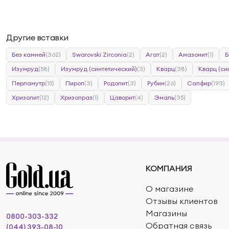
Другие вставки
Без камней
(362)
Swarovski Zirconia
(2)
Агат
(2)
Амазонит
(1)
Б
Изумруд
(58)
Изумруд (синтетический)
(3)
Кварц
(38)
Кварц (си
Перламутр
(15)
Пироп
(3)
Родолит
(3)
Рубин
(26)
Сапфир
(193)
Хризолит
(12)
Хризопраз
(1)
Цаворит
(4)
Эмаль
(35)
КОМПАНИЯ
О магазине
Отзывы клиентов
Магазины
0800-303-332
Обратная связь
(044) 393-08-10