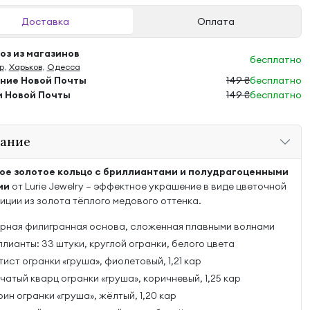
Доставка
Оплата
з из магазинов
бесплатно
р
,
Харьков
,
Одесса
ение Новой Почты
149 ₴
бесплатно
м Новой Почты
149 ₴
бесплатно
ание
ое золотое кольцо с бриллиантами и полудрагоценными
ми
от Lurie Jewelry — эффектное украшение в виде цветочной
иции из золота тёплого медового оттенка.
рная филигранная основа, сложенная плавными волнами
лианты: 33 штуки, круглой огранки, белого цвета
ист огранки «груша», фиолетовый, 1,21 кар
атый кварц огранки «груша», коричневый, 1,25 кар
ин огранки «груша», жёлтый, 1,20 кар