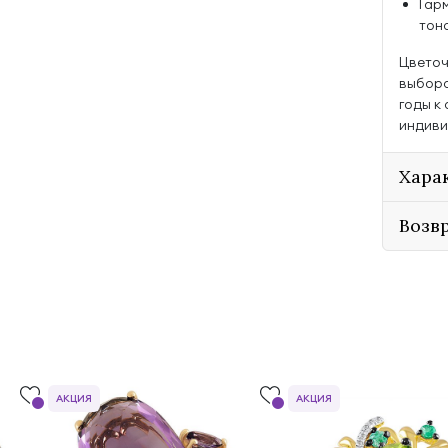
Гар
тон
Цветоч
выборо
годы к
индиви
Хара
Возв
АКЦИЯ
АКЦИЯ