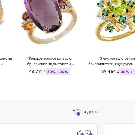
иантами
Женское золотое кольцо с
Женское золотое кол
ми
бриллиантами,аметистом,
бриллиантами, изумрудом 
цитрином,родолитом и турмалином
46 771
39 454
30% + 20%
30% + 
₴
₴
По дате