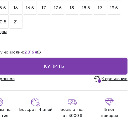
5.5
16
16.5
17
17.5
18
18.5
19
19.5
0.5
21
еры
ку начислим:
2 016
₴
КУПИТЬ
бранноe
К сравнению
ненная
Возврат 14 дней
Бесплатная
15 лет
нтия
от 3000 ₴
доверия