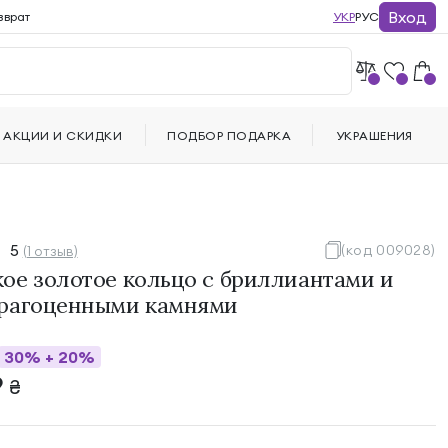
Вход
зврат
УКР
РУС
АКЦИИ И СКИДКИ
ПОДБОР ПОДАРКА
УКРАШЕНИЯ
5
(код 009028)
(1 отзыв)
ое золотое кольцо с бриллиантами и
рагоценными камнями
30%
+
20%
9
₴