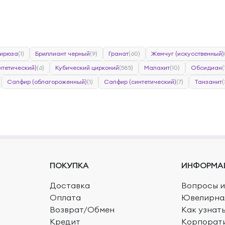
ирюза
(1)
Бриллиант черный
(9)
Гранат
(60)
Жемчуг (искусственный)
нтетический)
(6)
Кубический цирконий
(585)
Малахит
(10)
Обсидиан
(
Сапфир (облагороженный)
(1)
Сапфир (синтетический)
(7)
Танзанит
(
ПОКУПКА
ИНФОРМА
Доставка
Вопросы и
Оплата
Ювелирна
Возврат/Обмен
Как узнат
Кредит
Корпорат