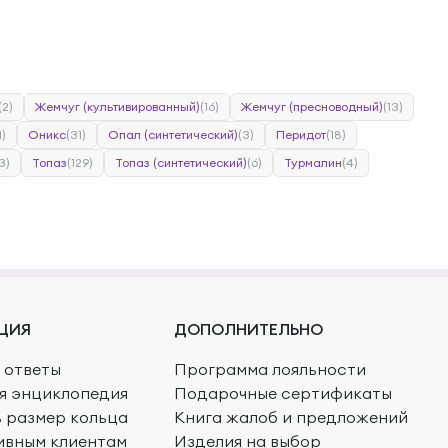
(2)
Жемчуг (культивированный)
(16)
Жемчуг (пресноводный)
(13)
1)
Оникс
(31)
Опал (синтетический)
(3)
Перидот
(18)
3)
Топаз
(129)
Топаз (синтетический)
(6)
Турмалин
(4)
ЦИЯ
ДОПОЛНИТЕЛЬНО
 ответы
Программа лояльности
я энциклопедия
Подарочные сертификаты
ь размер кольца
Книга жалоб и предложений
ивным клиентам
Изделия на выбор