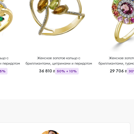
ьцо с
Женское золотое кольцо с
Женское золот
и перидотом
бриллиантами, цитринами и перидотом
бриллиантами, турм
сапфирами 
36 810
29 706
15%
50% + 10%
30
₴
₴