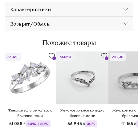
Характеристики
Возврат/Обмен
Похожие товары
АКЦИЯ
АКЦИЯ
АКЦИЯ
Женское золотое кольцо с
Женское золотое кольцо с
Женское золот
бриллиантами
бриллиантами
бриллиа
51 088
56 945
41 155
30% + 20%
30%
₴
₴
₴