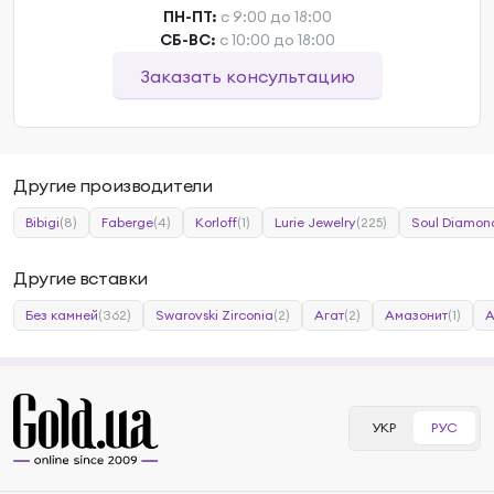
ПН-ПТ:
с 9:00 до 18:00
СБ-ВС:
с 10:00 до 18:00
Заказать консультацию
Другие производители
Bibigi
(8)
Faberge
(4)
Korloff
(1)
Lurie Jewelry
(225)
Soul Diamon
Другие вставки
Без камней
(362)
Swarovski Zirconia
(2)
Агат
(2)
Амазонит
(1)
А
УКР
РУС