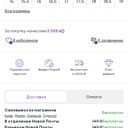
15
15.5
16
16.5
17
17.5
18
18.5
19
Все размеры
За покупку начислим:
2 008
₴
В избранноe
К сравнению
Пожизненная
Возврат 14 дней
Бесплатная
15 лет
гарантия
от 3000 ₴
доверия
Доставка
Оплата
Самовывоз из магазинов
бесплатно
Киев
,
Днепр
,
Харьков
,
Одесса
В отделение Новой Почты
149 ₴
бесплатно
Курьером Новой Почты
149 ₴
бесплатно