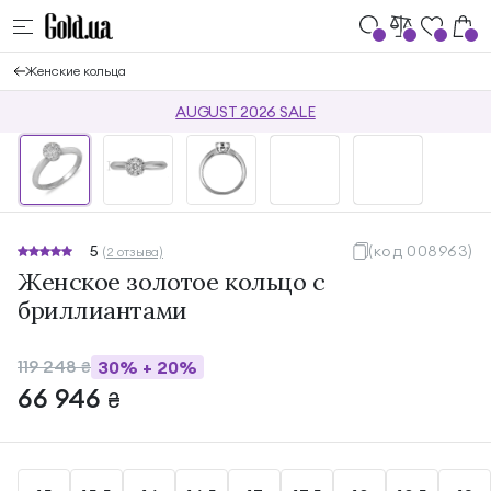
Женские кольца
AUGUST 2026 SALE
5
(код 008963)
(2 отзыва)
Женское золотое кольцо с
бриллиантами
119 248
30%
+
20%
₴
66 946
₴