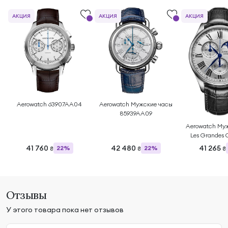
АКЦИЯ
АКЦИЯ
АКЦИЯ
Aerowatch 63907AA04
Aerowatch Мужские часы
85939AA09
Aerowatch Му
Les Grandes 
Chronograph M
41 760
42 480
41 265
22%
22%
₴
₴
₴
78990
Отзывы
У этого товара пока нет отзывов