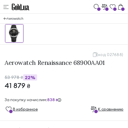
Aerowatch
(код 027688)
Aerowatch Renaissance 68900AA01
53 978
22%
₴
41 879
₴
За покупку начислим:
838
₴
В избранноe
К сравнению