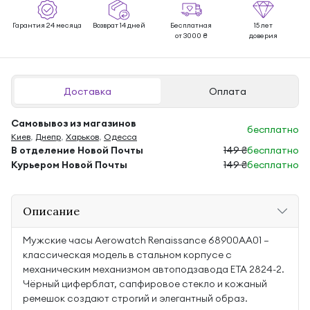
Гарантия 24 месяца
Возврат 14 дней
Бесплатная
15 лет
от 3000 ₴
доверия
Доставка
Оплата
Самовывоз из магазинов
бесплатно
Киев
,
Днепр
,
Харьков
,
Одесса
В отделение Новой Почты
149 ₴
бесплатно
Курьером Новой Почты
149 ₴
бесплатно
Описание
Мужские часы Aerowatch Renaissance 68900AA01 —
классическая модель в стальном корпусе с
механическим механизмом автоподзавода ETA 2824-2.
Чёрный циферблат, сапфировое стекло и кожаный
ремешок создают строгий и элегантный образ.