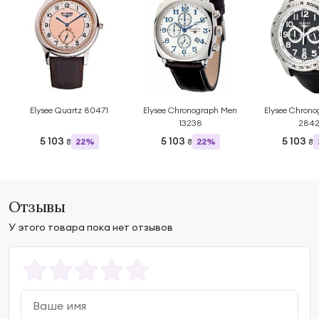
Elysee Quartz 80471
Elysee Chronograph Men
Elysee Chron
13238
284
5 103
5 103
5 103
22%
22%
₴
₴
₴
Отзывы
У этого товара пока нет отзывов