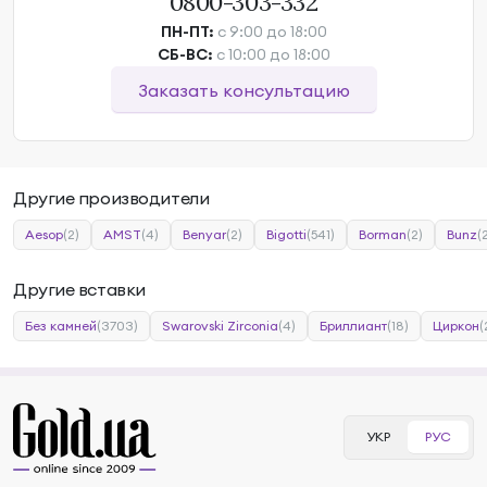
0800-303-332
ПН-ПТ:
с 9:00 до 18:00
СБ-ВС:
с 10:00 до 18:00
Заказать консультацию
Другие производители
Aesop
(2)
AMST
(4)
Benyar
(2)
Bigotti
(541)
Borman
(2)
Bunz
(
Другие вставки
Без камней
(3703)
Swarovski Zirconia
(4)
Бриллиант
(18)
Циркон
(
УКР
РУС