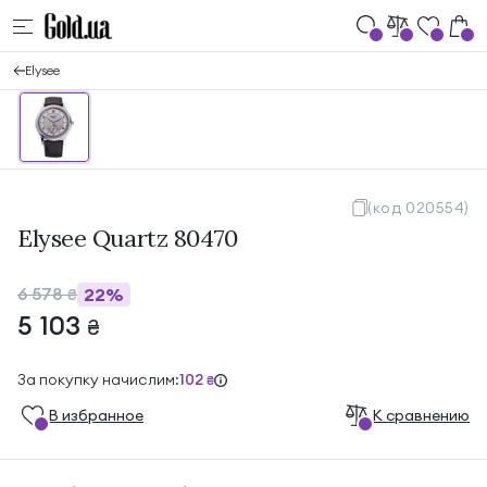
Elysee
(код 020554)
Elysee Quartz 80470
6 578
22%
₴
5 103
₴
За покупку начислим:
102
₴
В избранноe
К сравнению