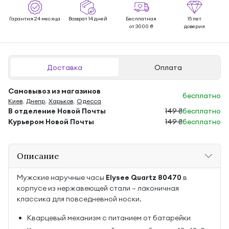
Гарантия 24 месяца
Возврат 14 дней
Бесплатная
15 лет
от 3000 ₴
доверия
Доставка
Оплата
Самовывоз из магазинов
бесплатно
Киев
,
Днепр
,
Харьков
,
Одесса
В отделение Новой Почты
149 ₴
бесплатно
Курьером Новой Почты
149 ₴
бесплатно
Описание
Мужские наручные часы
Elysee Quartz 80470
в
корпусе из нержавеющей стали — лаконичная
классика для повседневной носки.
Кварцевый механизм с питанием от батарейки