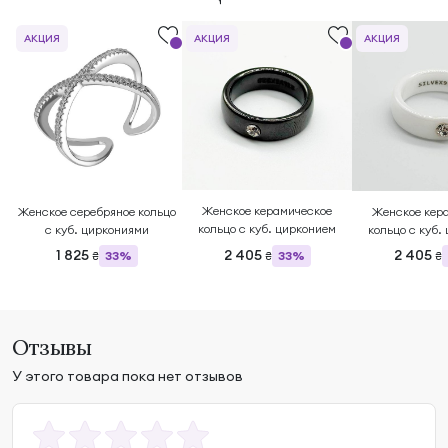
АКЦИЯ
АКЦИЯ
АКЦИЯ
Женское керамическое
Женское серебряное кольцо
Женское кер
кольцо с куб. цирконием
с куб. циркониями
кольцо с куб.
1 825
2 405
2 405
33%
33%
₴
₴
₴
Отзывы
У этого товара пока нет отзывов