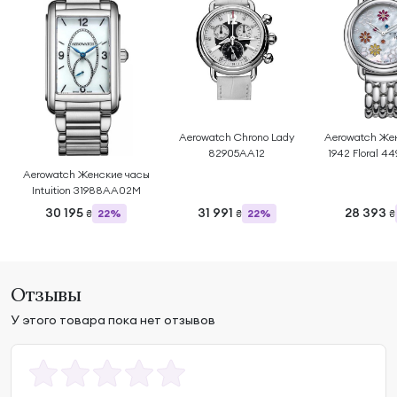
Aerowatch Chrono Lady
Aerowatch Же
82905AA12
1942 Floral 
Aerowatch Женские часы
Intuition 31988AA02M
30 195
31 991
28 393
22%
22%
₴
₴
₴
Отзывы
У этого товара пока нет отзывов