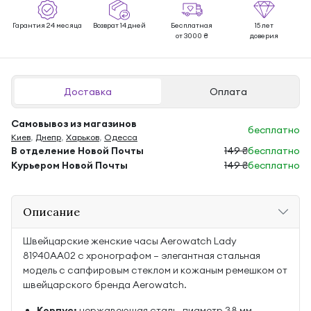
Гарантия 24 месяца
Возврат 14 дней
Бесплатная
15 лет
от 3000 ₴
доверия
Доставка
Оплата
Самовывоз из магазинов
бесплатно
Киев
,
Днепр
,
Харьков
,
Одесса
В отделение Новой Почты
149 ₴
бесплатно
Курьером Новой Почты
149 ₴
бесплатно
Описание
Швейцарские женские часы Aerowatch Lady
81940AA02 с хронографом — элегантная стальная
модель с сапфировым стеклом и кожаным ремешком от
швейцарского бренда Aerowatch.
Корпус:
нержавеющая сталь, диаметр 38 мм