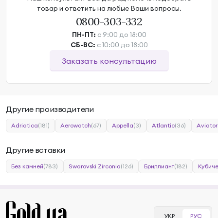
товар и ответить на любые Ваши вопросы.
0800-303-332
ПН-ПТ:
с 9:00 до 18:00
СБ-ВС:
с 10:00 до 18:00
Заказать консультацию
Другие производители
Adriatica
(181)
Aerowatch
(67)
Appella
(3)
Atlantic
(36)
Aviator
Другие вставки
Без камней
(783)
Swarovski Zirconia
(126)
Бриллиант
(182)
Кубиче
УКР
РУС