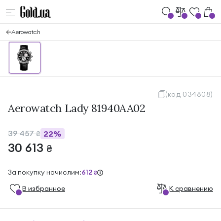
Aerowatch
(код 034808)
Aerowatch Lady 81940AA02
39 457
22%
₴
30 613
₴
За покупку начислим:
612
₴
В избранноe
К сравнению