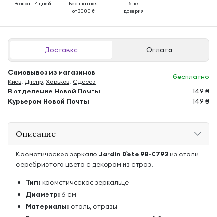
Возврат 14 дней
Бесплатная
15 лет
от 3000 ₴
доверия
Доставка
Оплата
Самовывоз из магазинов
бесплатно
Киев
,
Днепр
,
Харьков
,
Одесса
В отделение Новой Почты
149 ₴
Курьером Новой Почты
149 ₴
Описание
Косметическое зеркало
Jardin D`ete 98-0792
из стали
серебристого цвета с декором из страз.
Тип:
косметическое зеркальце
Диаметр:
6 см
Материалы:
сталь, стразы