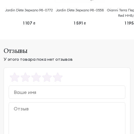
Jardin D`ete Зеркало 98-0772
Jardin D`ete Зеркало 98-0558
Gianni Terra Пе
Red HHB/
1 107
1 591
1 19
₴
₴
Отзывы
У этого товара пока нет отзывов