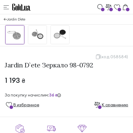
Jardin D`ete
(код 058584)
Jardin D`ete Зеркало 98-0792
1 193
₴
За покупку начислим:
36
₴
В избранноe
К сравнению