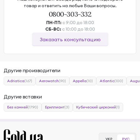
товар и ответить на любые Ваши вопросы.
0800-303-332
ПН-ПТ:
с 9:00 до 18:00
СБ-ВС:
с 10:00 до 18:00
Заказать консультацию
Другие производители
Adriatica
(167)
Aerowatch
(90)
Appella
(10)
Atlantic
(100)
Augu
Другие вставки
Без камней
(1790)
Бриллиант
(3)
Кубический цирконий
(1)
УКР
РУС