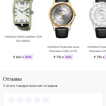
Adriatica Gents Leather ADR
1112.52B3Q
Adriatica Мужские часы
Adriatica Му
Premiere A1296.1217Q
Premiere A1
9 661
9 751
9 751
30%
22%
₴
₴
₴
Отзывы
У этого товара пока нет отзывов