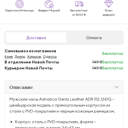
Гарантия 24 месяца
Возврат 14 дней
Бесплатная
15 лет
от 3000 ₴
доверия
Доставка
Оплата
Самовывоз из магазинов
бесплатно
Киев
,
Днепр
,
Харьков
,
Одесса
В отделение Новой Почты
149 ₴
бесплатно
Курьером Новой Почты
149 ₴
бесплатно
Описание
Мужские часы Adriatica Gents Leather ADR 1112.1261Q —
швейцарская модель с прямоугольным корпусом из
стали с PVD-покрытием и чёрным кожаным ремешком.
Корпус: сталь с PVD-покрытием, форма —
прямоугольная, размер 34×43 мм