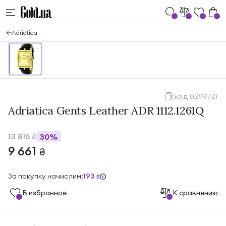
Adriatica
(код 029972)
Adriatica Gents Leather ADR 1112.1261Q
13 815
30%
₴
9 661
₴
За покупку начислим:
193
₴
В избранноe
К сравнению