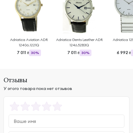
Adriatica Aviation ADR
Adriatica Gents Leather ADR
Adriatica 1
12406.1221Q
1246.52B3Q
7 011
7 011
6 992
30%
30%
₴
₴
₴
Отзывы
У этого товара пока нет отзывов