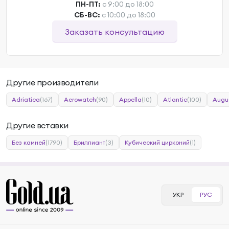
ПН-ПТ:
с 9:00 до 18:00
СБ-ВС:
с 10:00 до 18:00
Заказать консультацию
Другие производители
Adriatica
(167)
Aerowatch
(90)
Appella
(10)
Atlantic
(100)
Augu
Другие вставки
Без камней
(1790)
Бриллиант
(3)
Кубический цирконий
(1)
УКР
РУС