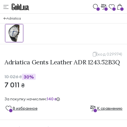
Adriatica
(код 029974)
Adriatica Gents Leather ADR 1243.52B3Q
10 026
30%
₴
7 011
₴
За покупку начислим:
140
₴
В избранноe
К сравнению