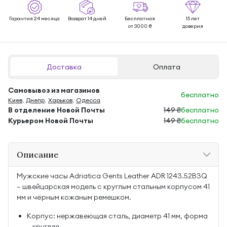
Гарантия 24 месяца
Возврат 14 дней
Бесплатная
15 лет
от 3000 ₴
доверия
Доставка
Оплата
Самовывоз из магазинов
бесплатно
Киев
,
Днепр
,
Харьков
,
Одесса
В отделение Новой Почты
149 ₴
бесплатно
Курьером Новой Почты
149 ₴
бесплатно
Описание
Мужские часы Adriatica Gents Leather ADR 1243.52B3Q
— швейцарская модель с круглым стальным корпусом 41
мм и чёрным кожаным ремешком.
Корпус: нержавеющая сталь, диаметр 41 мм, форма
— круглая