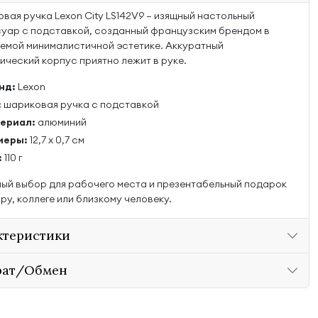
вая ручка Lexon City LS142V9 — изящный настольный
уар с подставкой, созданный французским брендом в
емой минималистичной эстетике. Аккуратный
ический корпус приятно лежит в руке.
нд:
Lexon
:
шариковая ручка с подставкой
ериал:
алюминий
меры:
12,7 x 0,7 см
:
110 г
ый выбор для рабочего места и презентабельный подарок
ру, коллеге или близкому человеку.
ктеристики
рат/Обмен