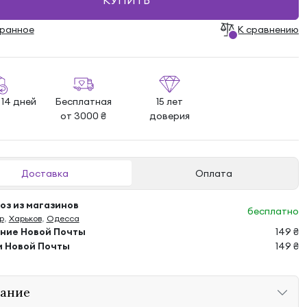
КУПИТЬ
бранноe
К сравнению
 14 дней
Бесплатная
15 лет
от 3000 ₴
доверия
Доставка
Оплата
з из магазинов
бесплатно
р
,
Харьков
,
Одесса
ение Новой Почты
149 ₴
м Новой Почты
149 ₴
ание