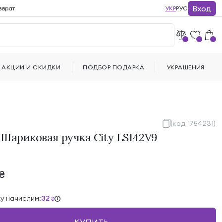
Вход
зврат
УКР
РУС
АКЦИИ И СКИДКИ
ПОДБОР ПОДАРКА
УКРАШЕНИЯ
(код 1754231)
 Шариковая ручка City LS142V9
₴
ку начислим:
32
₴