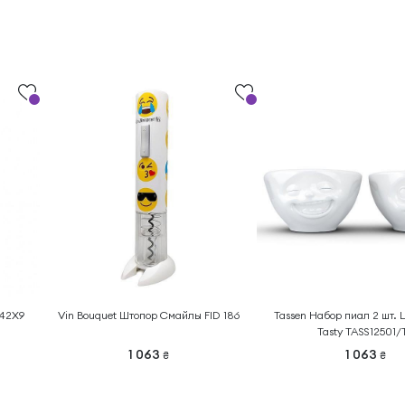
142X9
Vin Bouquet Штопор Смайлы FID 186
Tassen Набор пиал 2 шт. 
Tasty TASS12501/
1 063
1 063
₴
₴