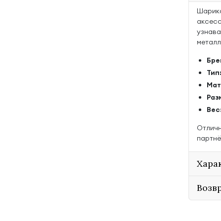
Шарико
аксесс
узнава
металл
Бре
Тип
Мат
Раз
Вес
Отличн
партнё
Хара
Возв