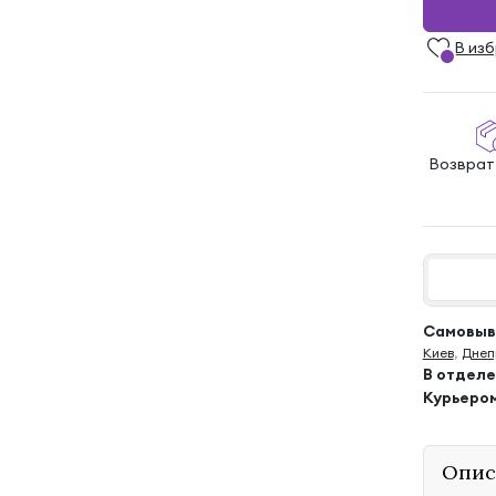
В из
Возврат
Самовыво
Киев
,
Днеп
В отдел
Курьеро
Опис