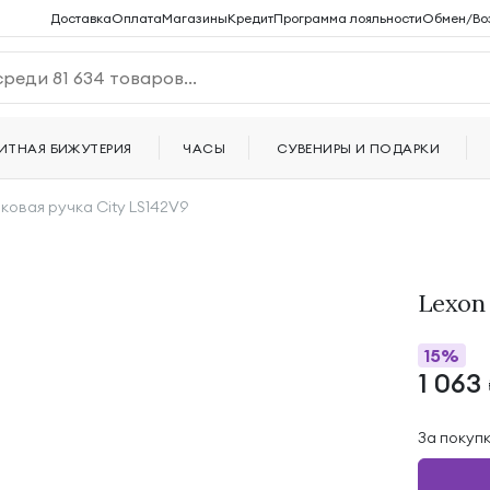
Доставка
Оплата
Магазины
Кредит
Программа лояльности
Обмен/Во
ИТНАЯ БИЖУТЕРИЯ
ЧАСЫ
СУВЕНИРЫ И ПОДАРКИ
ковая ручка City LS142V9
Lexon
15%
1 063
За покуп