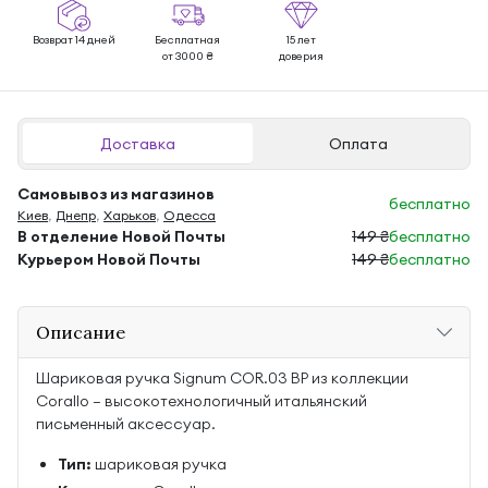
Возврат 14 дней
Бесплатная
15 лет
от 3000 ₴
доверия
Доставка
Оплата
Самовывоз из магазинов
бесплатно
Киев
,
Днепр
,
Харьков
,
Одесса
В отделение Новой Почты
149 ₴
бесплатно
Курьером Новой Почты
149 ₴
бесплатно
Описание
Шариковая ручка Signum COR.03 BP из коллекции
Corallo — высокотехнологичный итальянский
письменный аксессуар.
Тип:
шариковая ручка