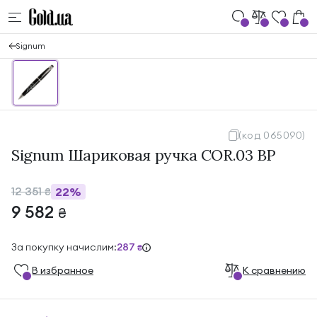
Signum
(код 065090)
Signum Шариковая ручка COR.03 BP
12 351
22%
₴
9 582
₴
За покупку начислим:
287
₴
В избранноe
К сравнению