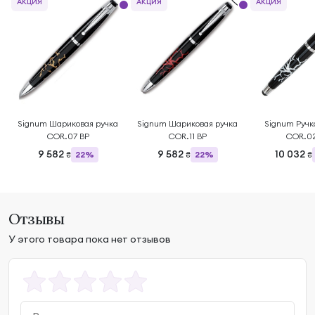
АКЦИЯ
АКЦИЯ
АКЦИЯ
Signum Шариковая ручка
Signum Шариковая ручка
Signum Ручк
COR.07 BP
COR.11 BP
COR.02
9 582
9 582
10 032
22%
22%
₴
₴
₴
Отзывы
У этого товара пока нет отзывов