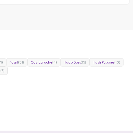
71)
Fossil
(31)
Guy Laroche
(4)
Hugo Boss
(15)
Hush Puppies
(10)
e
(7)