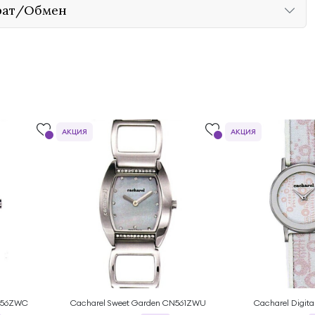
рат/Обмен
АКЦИЯ
АКЦИЯ
N556ZWC
Cacharel Sweet Garden CN561ZWU
Cacharel Digit