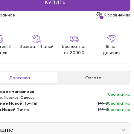
КУПИТЬ
бранноe
К сравнению
ия 12
Возврат 14 дней
Бесплатная
15 лет
яцев
от 3000 ₴
доверия
Доставка
Оплата
з из магазинов
бесплатно
р
,
Харьков
,
Одесса
ение Новой Почты
149 ₴
бесплатно
м Новой Почты
149 ₴
бесплатно
ание