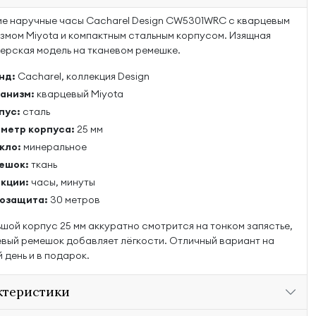
е наручные часы Cacharel Design CW5301WRC с кварцевым
змом Miyota и компактным стальным корпусом. Изящная
ерская модель на тканевом ремешке.
нд:
Cacharel, коллекция Design
анизм:
кварцевый Miyota
пус:
сталь
метр корпуса:
25 мм
кло:
минеральное
ешок:
ткань
кции:
часы, минуты
озащита:
30 метров
шой корпус 25 мм аккуратно смотрится на тонком запястье,
евый ремешок добавляет лёгкости. Отличный вариант на
 день и в подарок.
ктеристики