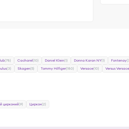
lub
(78)
Cacharel
(10)
Daniel Klein
(1)
Donna Karan NY
(1)
Fontenay
(
ulus
(3)
Skagen
(5)
Tommy Hilfiger
(180)
Versace
(10)
Versus Versac
й цирконий
(9)
Циркон
(2)