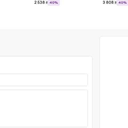
2 538
3 808
40%
40%
₴
₴