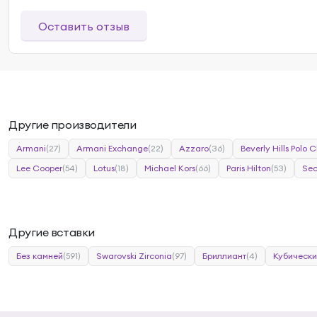
Оставить отзыв
Другие производители
Armani
(27)
Armani Exchange
(22)
Azzaro
(36)
Beverly Hills Polo C
Lee Cooper
(54)
Lotus
(18)
Michael Kors
(66)
Paris Hilton
(53)
Sec
Другие вставки
Без камней
(591)
Swarovski Zirconia
(97)
Бриллиант
(4)
Кубически