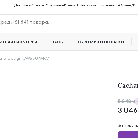
Доставка
Оплата
Магазины
Кредит
Программа лояльности
Обмен/Во
ИТНАЯ БИЖУТЕРИЯ
ЧАСЫ
СУВЕНИРЫ И ПОДАРКИ
rel Design CW5301WRC
Cacha
5 048
₴
3 04
За покуп