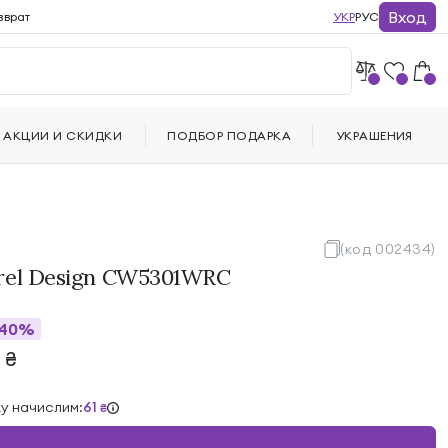
Вход
зврат
УКР
РУС
АКЦИИ И СКИДКИ
ПОДБОР ПОДАРКА
УКРАШЕНИЯ
(код 002434)
rel Design CW5301WRC
40%
6
₴
ку начислим:
61
₴