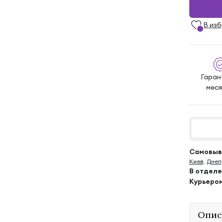
В из
Гарант
мес
Самовыво
Киев
,
Днеп
В отдел
Курьеро
Опис