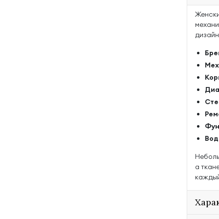
Женски
механи
дизайн
Бре
Мех
Кор
Диа
Сте
Рем
Фун
Вод
Неболь
а ткан
каждый
Хара