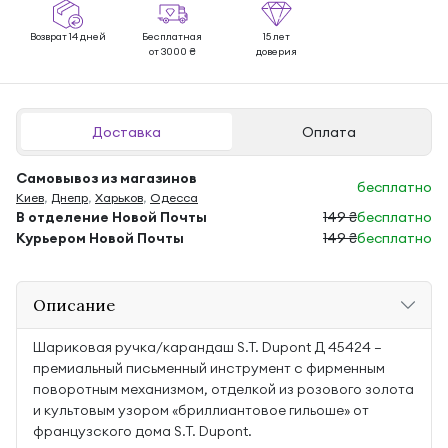
Возврат 14 дней
Бесплатная
15 лет
от 3000 ₴
доверия
Доставка
Оплата
Самовывоз из магазинов
бесплатно
Киев
,
Днепр
,
Харьков
,
Одесса
В отделение Новой Почты
149 ₴
бесплатно
Курьером Новой Почты
149 ₴
бесплатно
Описание
Шариковая ручка/карандаш S.T. Dupont Д 45424 —
премиальный письменный инструмент с фирменным
поворотным механизмом, отделкой из розового золота
и культовым узором «бриллиантовое гильоше» от
французского дома S.T. Dupont.