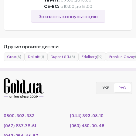
ПН-ПТ:
с 9:00 до 18:00
СБ-ВС:
с 10:00 до 18:00
Заказать консультацию
Другие производители
Cross
(8)
Dallaiti
(1)
Dupont S.T.
(3)
Edelberg
(19)
Franklin Covey
УКР
РУС
0800-303-332
(044) 393-08-10
(067) 937-79-51
(050) 450-00-48
(063) 254-46-87