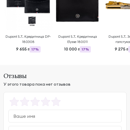
Dupont S.T. Кредитница DP-
Dupont S.T. Кредитница
Dupont S.T. 
180308
Elysse 180011
галстука
9 655
10 000
9 275
17%
17%
₴
₴
₴
Отзывы
У этого товара пока нет отзывов