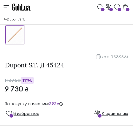
Dupont S.T.
(код 033956)
Dupont S.T. Д 45424
11 676
17%
₴
9 730
₴
За покупку начислим:
292
₴
В избранноe
К сравнению