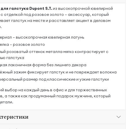
для галстука Dupont S.T.
из высокопрочной ювелирной
 с отделкой под розовое золото — аксессуар, который
вает галстук на месте и расставляет акцент в деловом
.
ериал — высокопрочная ювелирная латунь
елка — розовое золото
лый розоватый оттенок металла мягко контрастирует с
нью галстука
дкая лаконичная форма без лишнего декора
ёжный зажим фиксирует галстук и не повреждает волокна
версальный размер под классические и узкие галстуки
й выбор на каждый день в офис и для торжественных
в, а также как продуманный подарок мужчине, который
детали.
ктеристики