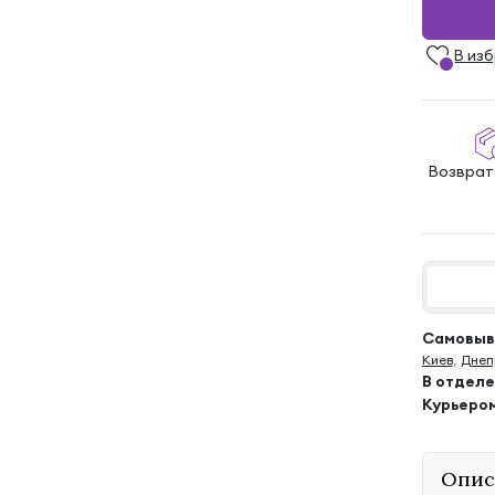
В из
Возврат
Самовыво
Киев
,
Днеп
В отдел
Курьеро
Опис