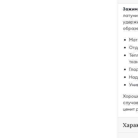
Зажим 
латуни
удержи
образе
Мат
Отд
Тёп
тка
Гла
Над
Уни
Хороши
случае
ценит 
Хара