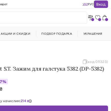
Вход
зврат
УКР
РУС
АКЦИИ И СКИДКИ
ПОДБОР ПОДАРКА
УКРАШЕНИЯ
(код 011323)
 S.T. Зажим для галстука 5382 (DP-5382)
17%
₴
ку начислим:
214
₴