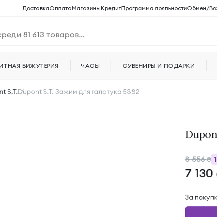
Доставка
Оплата
Магазины
Кредит
Программа лояльности
Обмен/Во
ИТНАЯ БИЖУТЕРИЯ
ЧАСЫ
СУВЕНИРЫ И ПОДАРКИ
t S.T.
Dupont S.T. Зажим для галстука 5382
Dupont
8 556
₴
7 130
За покуп