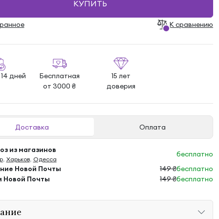
КУПИТЬ
бранноe
К сравнению
 14 дней
Бесплатная
15 лет
от 3000 ₴
доверия
Доставка
Оплата
з из магазинов
бесплатно
р
,
Харьков
,
Одесса
ение Новой Почты
149 ₴
бесплатно
м Новой Почты
149 ₴
бесплатно
ание