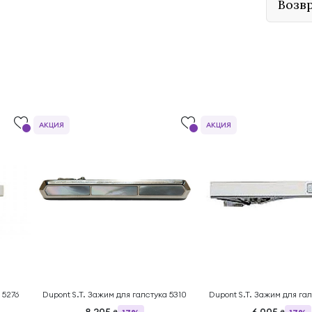
Возв
АКЦИЯ
АКЦИЯ
 5276
Dupont S.T. Зажим для галстука 5310
Dupont S.T. Зажим для га