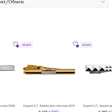
рат/Обмен
АКЦИЯ
АКЦИЯ
лстука 5096
Dupont S.T. Зажим для галстука 5201
Dupont S.T. Зажим д