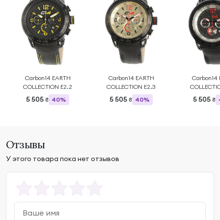
Carbon14 EARTH
Carbon14 EARTH
Carbon14
COLLECTION E2.2
COLLECTION E2.3
COLLECTIO
5 505
5 505
5 505
40%
40%
₴
₴
₴
Отзывы
У этого товара пока нет отзывов