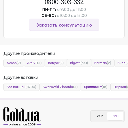
0800-303-332
ПН-ПТ:
с 9:00 до 18:00
СБ-ВС:
с 10:00 до 18:00
Заказать консультацию
Другие производители
Aesop
(2)
AMST
(4)
Benyar
(2)
Bigotti
(541)
Borman
(2)
Bunz
(
Другие вставки
Без камней
(3700)
Swarovski Zirconia
(4)
Бриллиант
(18)
Циркон
(
УКР
РУС