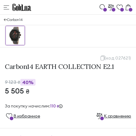
Carbon14
(код 027621)
Carbon14 EARTH COLLECTION E2.1
9 123
40%
₴
5 505
₴
За покупку начислим:
110
₴
В избранноe
К сравнению