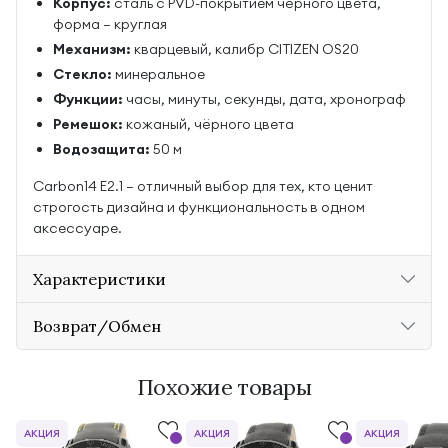
Корпус:
сталь с PVD-покрытием чёрного цвета,
форма — круглая
Механизм:
кварцевый, калибр CITIZEN OS20
Стекло:
минеральное
Функции:
часы, минуты, секунды, дата, хронограф
Ремешок:
кожаный, чёрного цвета
Водозащита:
50 м
Carbon14 E2.1 — отличный выбор для тех, кто ценит
строгость дизайна и функциональность в одном
аксессуаре.
Характеристики
Возврат/Обмен
Похожие товары
АКЦИЯ
АКЦИЯ
АКЦИЯ