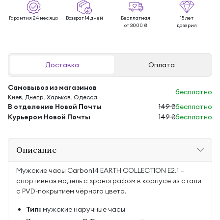
Гарантия 24 месяца
Возврат 14 дней
Бесплатная
15 лет
от 3000 ₴
доверия
Доставка
Оплата
Самовывоз из магазинов
бесплатно
Киев
,
Днепр
,
Харьков
,
Одесса
В отделение Новой Почты
149 ₴
бесплатно
Курьером Новой Почты
149 ₴
бесплатно
Описание
Мужские часы Carbon14 EARTH COLLECTION E2.1 —
спортивная модель с хронографом в корпусе из стали
с PVD-покрытием чёрного цвета.
Тип:
мужские наручные часы