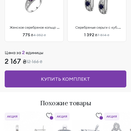
Женское серебряное кольцо с
Серебряные серьги с куб.
куб. циркониями
циркониями
775
1 392
4 352
7 814
₴
₴
₴
₴
2
Цена за
единицы
2 167
₴
12 166
₴
КУПИТЬ КОМПЛЕКТ
Похожие товары
АКЦИЯ
АКЦИЯ
АКЦИЯ