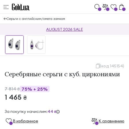
Серьги с английским/омега замком
AUGUST 2026 SALE
(код 145154)
Серебряные серьги с куб. циркониями
7 814
75%
+
25%
₴
1 465
₴
За покупку начислим:
44
₴
В избранноe
К сравнению