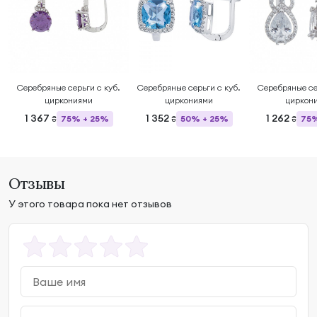
Серебряные серьги с куб.
Серебряные серьги с куб.
Серебряные се
циркониями
циркониями
циркон
1 367
1 352
1 262
75% + 25%
50% + 25%
75%
₴
₴
₴
Отзывы
У этого товара пока нет отзывов