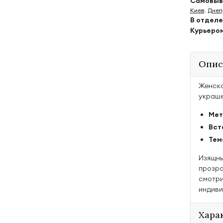
Самовыво
Киев
,
Днеп
В отдел
Курьеро
Опис
Женско
украше
Мет
Вст
Тем
Изящны
прозра
смотри
индиви
Хара