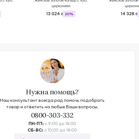
о с куб.
Женское золотое кольцо с куб.
Женское золотое 
цирконием
циркон
13 024
14 328
20%
₴
₴
Нужна помощь?
Наш консультант всегда рад помочь подобрать
товар и ответить на любые Ваши вопросы.
0800-303-332
ПН-ПТ:
с 9:00 до 18:00
СБ-ВС:
с 10:00 до 18:00