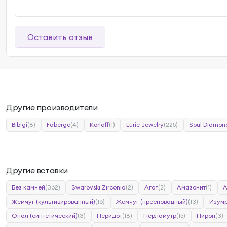
Оставить отзыв
Другие производители
Bibigi
(8)
Faberge
(4)
Korloff
(1)
Lurie Jewelry
(225)
Soul Diamon
Другие вставки
Без камней
(362)
Swarovski Zirconia
(2)
Агат
(2)
Амазонит
(1)
А
Жемчуг (культивированный)
(16)
Жемчуг (пресноводный)
(13)
Изум
Опал (синтетический)
(3)
Перидот
(18)
Перламутр
(15)
Пироп
(3)