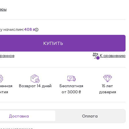
еры
ку начислим:
408
₴
КУПИТЬ
бранноe
К сравнению
ненная
Возврат 14 дней
Бесплатная
15 лет
нтия
от 3000 ₴
доверия
Доставка
Оплата