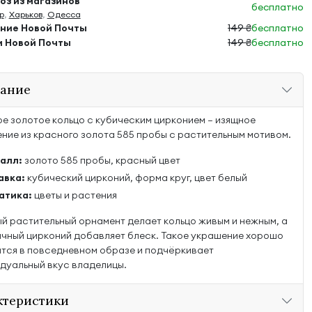
з из магазинов
бесплатно
р
,
Харьков
,
Одесса
ение Новой Почты
149 ₴
бесплатно
м Новой Почты
149 ₴
бесплатно
ание
е золотое кольцо с кубическим цирконием — изящное
ние из красного золота 585 пробы с растительным мотивом.
алл:
золото 585 пробы, красный цвет
авка:
кубический цирконий, форма круг, цвет белый
атика:
цветы и растения
й растительный орнамент делает кольцо живым и нежным, а
чный цирконий добавляет блеск. Такое украшение хорошо
тся в повседневном образе и подчёркивает
дуальный вкус владелицы.
ктеристики