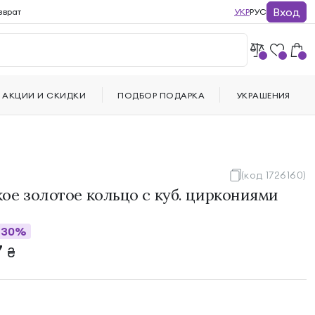
Вход
зврат
УКР
РУС
АКЦИИ И СКИДКИ
ПОДБОР ПОДАРКА
УКРАШЕНИЯ
(код 1726160)
ое золотое кольцо с куб. циркониями
30%
7
₴