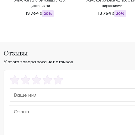
Женское золотое кольцо с куб.
Женское золотое кольцо с ку
циркониями
циркониями
13 764
13 764
20%
20%
₴
₴
Отзывы
У этого товара пока нет отзывов