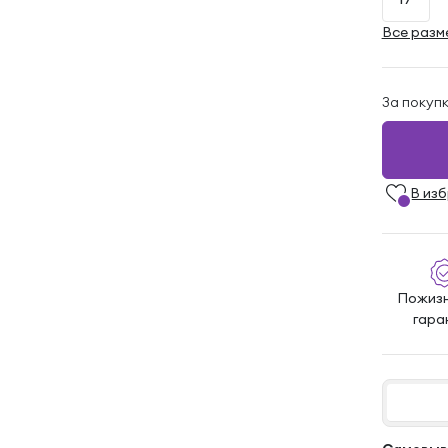
Все разм
За покуп
В из
Пожиз
гара