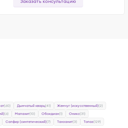
Заказать консультацию
нат
(60)
Дымчатый кварц
(41)
Жемчуг (искусственный)
(2)
ий)
(6)
Малахит
(10)
Обсидиан
(1)
Оникс
(31)
Сапфир (синтетический)
(7)
Танзанит
(3)
Топаз
(129)