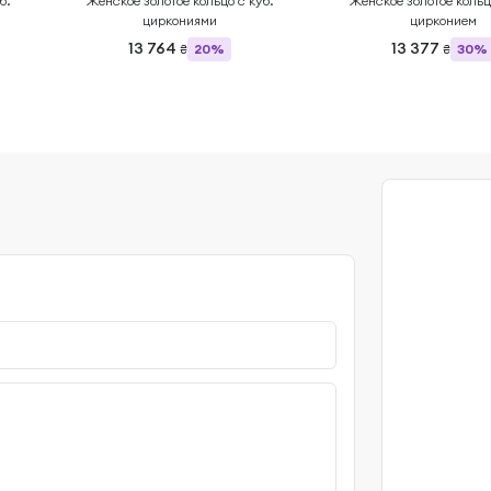
б.
Женское золотое кольцо с куб.
Женское золотое кольц
циркониями
цирконием
13 764
13 377
20%
30%
₴
₴