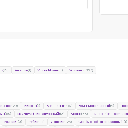
ds
(13)
Versace
(1)
Victor Mayer
(3)
Украина
(1337)
метист
(90)
Бирюза
(1)
Бриллиант
(467)
Бриллиант черный
(9)
Гра
руд
(58)
Изумруд (синтетический)
(3)
Кварц
(38)
Кварц (синтетическ
Родолит
(3)
Рубин
(26)
Сапфир
(193)
Сапфир (облагороженный)
(1)