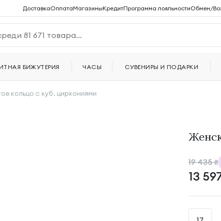
Доставка
Оплата
Магазины
Кредит
Программа лояльности
Обмен/Во
ИТНАЯ БИЖУТЕРИЯ
ЧАСЫ
СУВЕНИРЫ И ПОДАРКИ
ое кольцо с куб. циркониями
Женск
19 435
₴
13 59
17