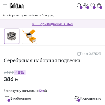
Наборные подвески (стиль Пандоры)
ICE шарм подвески 1+1+1=4
(код 067521)
Серебряная наборная подвеска
643
40%
₴
386
₴
За покупку начислим:
12
₴
В избранноe
К сравнению