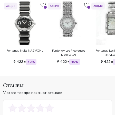
АКЦИЯ
АКЦИЯ
АКЦИЯ
Fontenay Nuits NA219CNL
Fontenay Les Precieuses
Fontenay Les 
NR316ZWS
NR546
9 422
9 422
9 422
40%
40%
₴
₴
₴
Отзывы
У этого товара пока нет отзывов