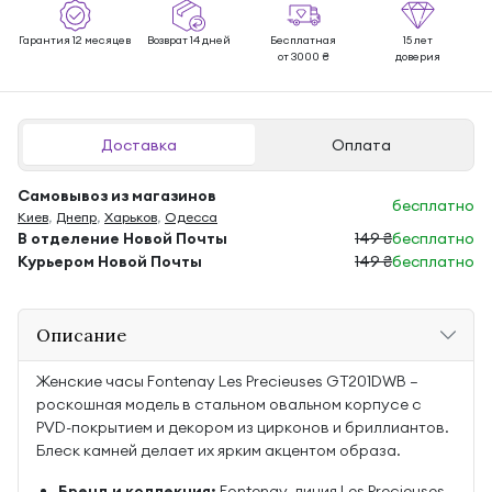
Гарантия 12 месяцев
Возврат 14 дней
Бесплатная
15 лет
от 3000 ₴
доверия
Доставка
Оплата
Самовывоз из магазинов
бесплатно
Киев
,
Днепр
,
Харьков
,
Одесса
В отделение Новой Почты
149 ₴
бесплатно
Курьером Новой Почты
149 ₴
бесплатно
Описание
Женские часы Fontenay Les Precieuses GT201DWB —
роскошная модель в стальном овальном корпусе с
PVD-покрытием и декором из цирконов и бриллиантов.
Блеск камней делает их ярким акцентом образа.
Бренд и коллекция:
Fontenay, линия Les Precieuses