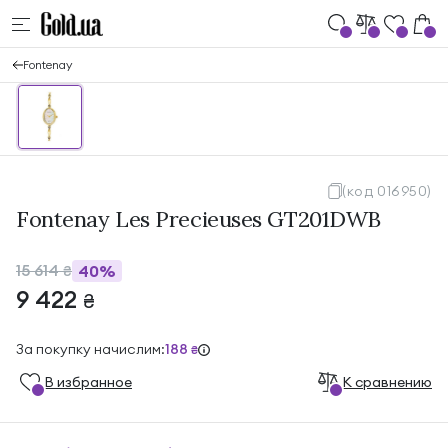
Fontenay
(код 016950)
Fontenay Les Precieuses GT201DWB
15 614
40%
₴
9 422
₴
За покупку начислим:
188
₴
В избранноe
К сравнению