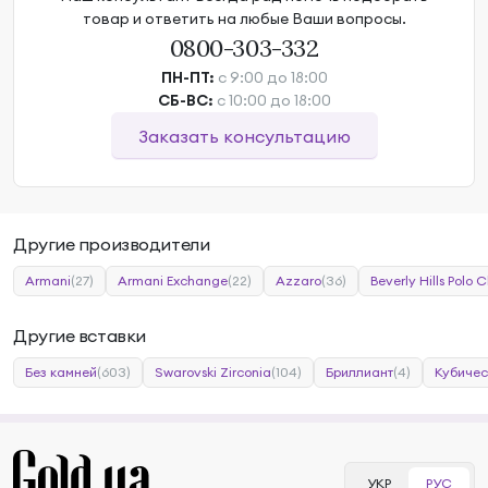
товар и ответить на любые Ваши вопросы.
0800-303-332
ПН-ПТ:
с 9:00 до 18:00
СБ-ВС:
с 10:00 до 18:00
Заказать консультацию
Другие производители
Armani
(27)
Armani Exchange
(22)
Azzaro
(36)
Beverly Hills Polo C
Другие вставки
Без камней
(603)
Swarovski Zirconia
(104)
Бриллиант
(4)
Кубичес
УКР
РУС