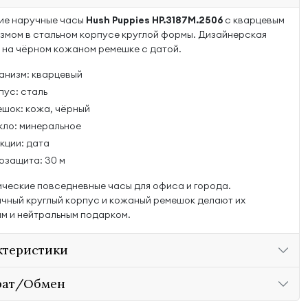
ие наручные часы
Hush Puppies HP.3187M.2506
с кварцевым
змом в стальном корпусе круглой формы. Дизайнерская
 на чёрном кожаном ремешке с датой.
анизм: кварцевый
пус: сталь
ешок: кожа, чёрный
кло: минеральное
кции: дата
озащита: 30 м
ческие повседневные часы для офиса и города.
чный круглый корпус и кожаный ремешок делают их
м и нейтральным подарком.
ктеристики
рат/Обмен