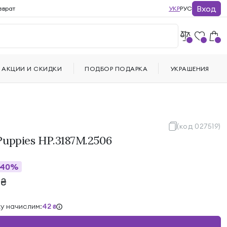
Вход
зврат
УКР
РУС
АКЦИИ И СКИДКИ
ПОДБОР ПОДАРКА
УКРАШЕНИЯ
(код 027519)
uppies HP.3187M.2506
40%
6
₴
ку начислим:
42
₴