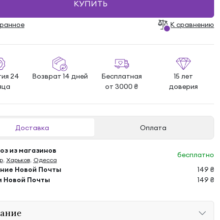
КУПИТЬ
бранноe
К сравнению
тия 24
Возврат 14 дней
Бесплатная
15 лет
яца
от 3000 ₴
доверия
Доставка
Оплата
з из магазинов
бесплатно
р
,
Харьков
,
Одесса
ение Новой Почты
149 ₴
м Новой Почты
149 ₴
ание