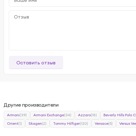
Оставить отзыв
Другие производители
Armani
(39)
Armani Exchange
(34)
Azzaro
(18)
Beverly Hills Polo 
Orient
(1)
Skagen
(2)
Tommy Hilfiger
(120)
Versace
(5)
Versus Ve