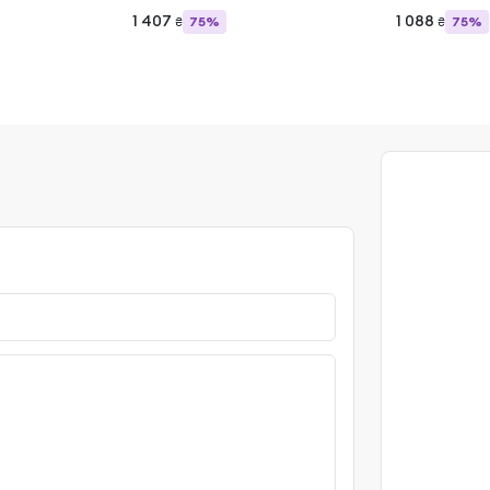
1 407
1 088
75%
75%
₴
₴