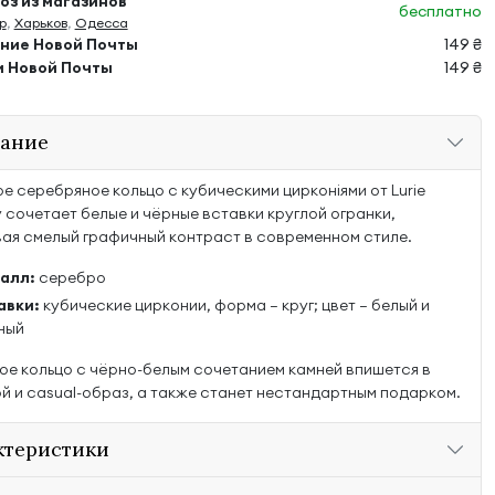
з из магазинов
бесплатно
р
,
Харьков
,
Одесса
ение Новой Почты
149 ₴
м Новой Почты
149 ₴
ание
е серебряное кольцо с кубическими цирконіями от Lurie
y сочетает белые и чёрные вставки круглой огранки,
ая смелый графичный контраст в современном стиле.
алл:
серебро
авки:
кубические цирконии, форма — круг; цвет — белый и
ный
ое кольцо с чёрно-белым сочетанием камней впишется в
й и casual-образ, а также станет нестандартным подарком.
ктеристики