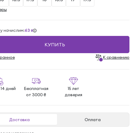
еры
ку начислим:
63
₴
КУПИТЬ
бранноe
К сравнению
 14 дней
Бесплатная
15 лет
от 3000 ₴
доверия
Доставка
Оплата