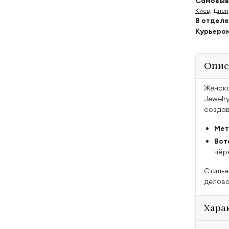
Самовыво
Киев
,
Днеп
В отдел
Курьеро
Опис
Женско
Jewelr
создав
Мет
Вст
чёр
Стильн
делово
Хара