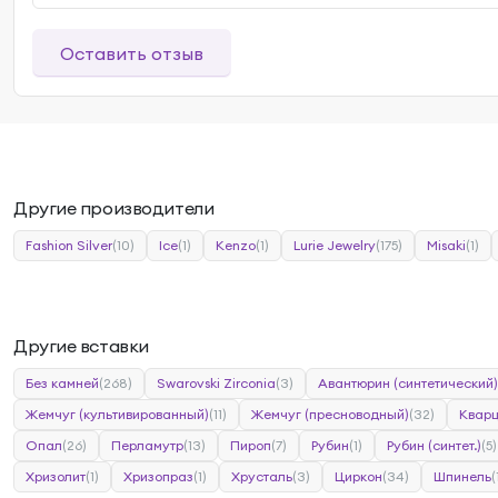
Оставить отзыв
Другие производители
Fashion Silver
(10)
Ice
(1)
Kenzo
(1)
Lurie Jewelry
(175)
Misaki
(1)
Другие вставки
Без камней
(268)
Swarovski Zirconia
(3)
Авантюрин (синтетический)
Жемчуг (культивированный)
(11)
Жемчуг (пресноводный)
(32)
Квар
Опал
(26)
Перламутр
(13)
Пироп
(7)
Рубин
(1)
Рубин (синтет.)
(5)
Хризолит
(1)
Хризопраз
(1)
Хрусталь
(3)
Циркон
(34)
Шпинель
(