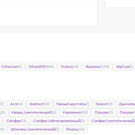
Ottaviani
(1)
Silvex925
(504)
Viceroy
(4)
Украина
(393)
УкрСув
(1)
(1)
Агат
(6)
Аметист
(12)
Горный хрусталь
(1)
Гранат
(6)
Дымчаты
ц
(11)
Кварц (синтетический)
(2)
Керамика
(80)
Лазурит
(1)
Лазурит
Сапфир
(13)
Сапфир (облагороженный)
(1)
Сапфир (синтетический)
13)
Шпинель (синтетический)
(1)
Эмаль
(24)