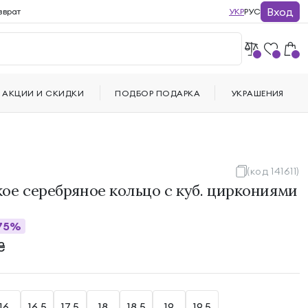
Вход
зврат
УКР
РУС
АКЦИИ И СКИДКИ
ПОДБОР ПОДАРКА
УКРАШЕНИЯ
(код 141611)
ое серебряное кольцо с куб. циркониями
75%
₴
16
16.5
17.5
18
18.5
19
19.5