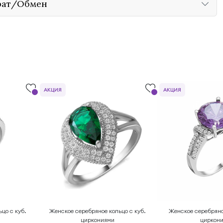
рат/Обмен
АКЦИЯ
АКЦИЯ
цо с куб.
Женское серебряное кольцо с куб.
Женское серебряно
циркониями
циркон