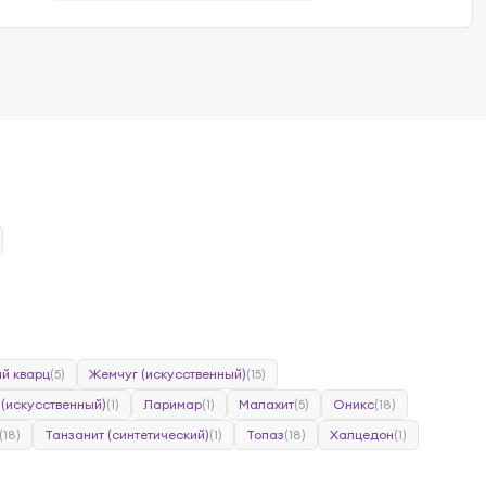
й кварц
(5)
Жемчуг (искусственный)
(15)
 (искусственный)
(1)
Ларимар
(1)
Малахит
(5)
Оникс
(18)
(18)
Танзанит (синтетический)
(1)
Топаз
(18)
Халцедон
(1)