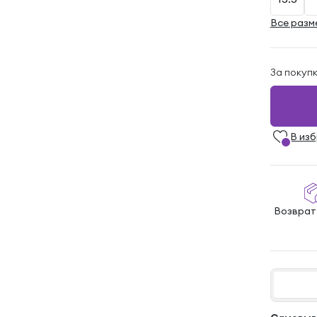
Все разм
За покуп
В из
Возврат