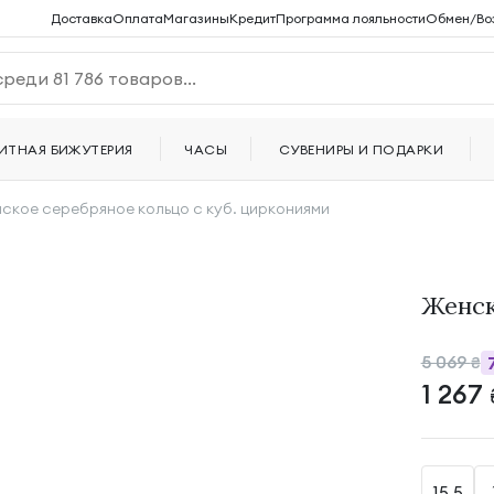
Доставка
Оплата
Магазины
Кредит
Программа лояльности
Обмен/Во
ИТНАЯ БИЖУТЕРИЯ
ЧАСЫ
СУВЕНИРЫ И ПОДАРКИ
ское серебряное кольцо с куб. циркониями
Женск
5 069
₴
1 267
15.5