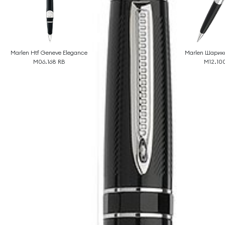
Marlen Htf Geneve Elegance
Marlen Шарик
M06.168 RB
M12.10