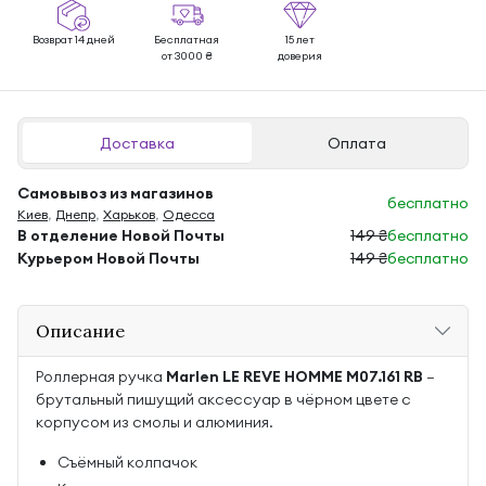
Возврат 14 дней
Бесплатная
15 лет
от 3000 ₴
доверия
Доставка
Оплата
Самовывоз из магазинов
бесплатно
Киев
,
Днепр
,
Харьков
,
Одесса
В отделение Новой Почты
149 ₴
бесплатно
Курьером Новой Почты
149 ₴
бесплатно
Описание
Роллерная ручка
Marlen LE REVE HOMME M07.161 RB
—
брутальный пишущий аксессуар в чёрном цвете с
корпусом из смолы и алюминия.
Съёмный колпачок