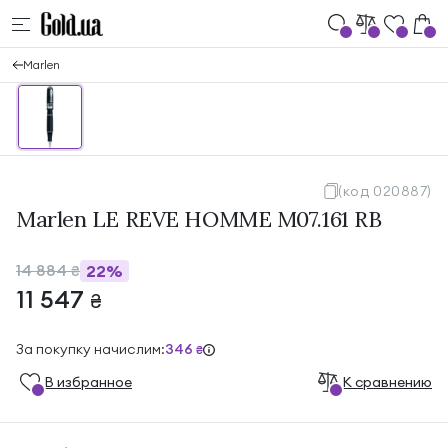
Marlen
(код 020887)
Marlen LE REVE HOMME M07.161 RB
14 884
22%
₴
11 547
₴
За покупку начислим:
346
₴
В избранноe
К сравнению