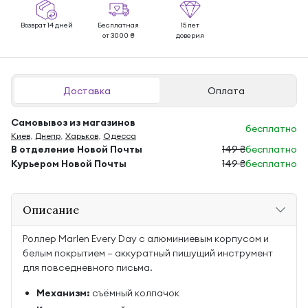
Возврат 14 дней
Бесплатная
15 лет
от 3000 ₴
доверия
Доставка
Оплата
Самовывоз из магазинов
бесплатно
Киев
,
Днепр
,
Харьков
,
Одесса
В отделение Новой Почты
149 ₴
бесплатно
Курьером Новой Почты
149 ₴
бесплатно
Описание
Роллер Marlen Every Day с алюминиевым корпусом и
белым покрытием — аккуратный пишущий инструмент
для повседневного письма.
Механизм:
съёмный колпачок