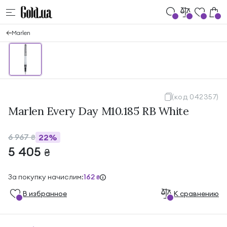
Marlen
(код 042357)
Marlen Every Day M10.185 RB White
6 967
22%
₴
5 405
₴
За покупку начислим:
162
₴
В избранноe
К сравнению