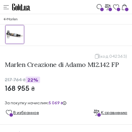
Marlen
(код 042363)
Marlen Creazione di Adamo M12.142 FP
217 764
22%
₴
168 955
₴
За покупку начислим:
5 069
₴
В избранноe
К сравнению