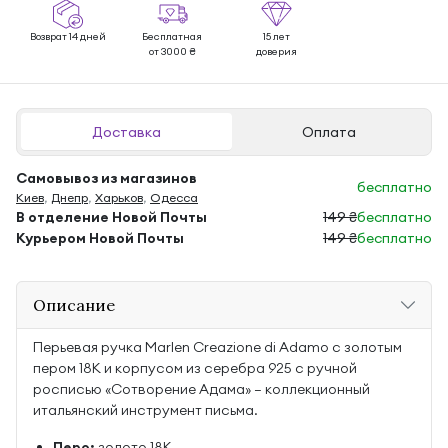
Возврат 14 дней
Бесплатная
15 лет
от 3000 ₴
доверия
Доставка
Оплата
Самовывоз из магазинов
бесплатно
Киев
,
Днепр
,
Харьков
,
Одесса
В отделение Новой Почты
149 ₴
бесплатно
Курьером Новой Почты
149 ₴
бесплатно
Описание
Перьевая ручка Marlen Creazione di Adamo с золотым
пером 18K и корпусом из серебра 925 с ручной
росписью «Сотворение Адама» — коллекционный
итальянский инструмент письма.
Перо:
золото 18K