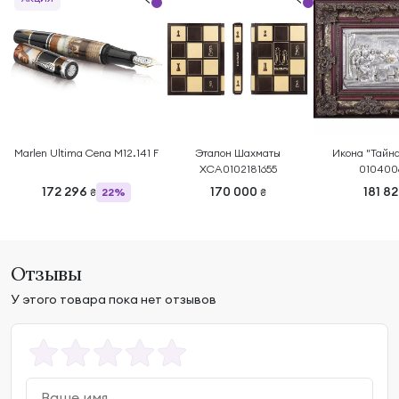
Marlen Ultima Cena M12.141 F
Эталон Шахматы
Икона "Тайна
ХСА0102181655
010400
172 296
170 000
181 8
22%
₴
₴
Отзывы
У этого товара пока нет отзывов