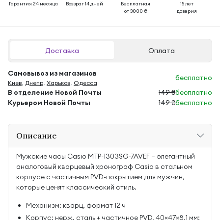
Гарантия 24 месяца
Возврат 14 дней
Бесплатная
15 лет
от 3000 ₴
доверия
Доставка
Оплата
Самовывоз из магазинов
бесплатно
Киев
,
Днепр
,
Харьков
,
Одесса
В отделение Новой Почты
149 ₴
бесплатно
Курьером Новой Почты
149 ₴
бесплатно
Описание
Мужские часы Casio MTP-1303SG-7AVEF — элегантный
аналоговый кварцевый хронограф Casio в стальном
корпусе с частичным PVD-покрытием для мужчин,
которые ценят классический стиль.
Механизм: кварц, формат 12 ч
Корпус: нерж. сталь + частичное PVD, 40×47×8,1 мм;