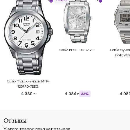
Casio BEM-110D-7AVEF
Casio Мужс
B640WD
Casio Мужские часы MTP-
1259PD-7BEG
4 330
4 086
4 08
22%
₴
₴
Отзывы
У этого товара пока нет отзывов