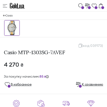
Casio
(код 039173)
Casio MTP-1303SG-7AVEF
4 270
₴
За покупку начислим:
85
₴
В избранноe
К сравнению