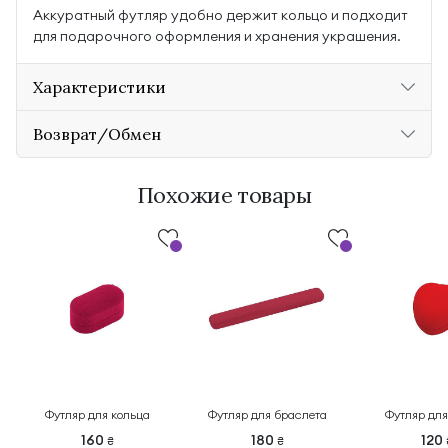
Аккуратный футляр удобно держит кольцо и подходит
для подарочного оформления и хранения украшения.
Характеристики
Возврат/Обмен
Похожие товары
Футляр для кольца
Футляр для браслета
Футляр для
160
180
120
₴
₴