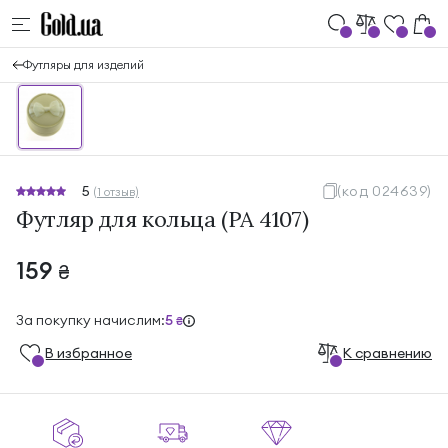
Футляры для изделий
5
(код 024639)
(1 отзыв)
Футляр для кольца (PA 4107)
159
₴
За покупку начислим:
5
₴
В избранноe
К сравнению