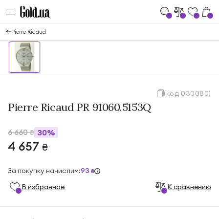
Pierre Ricaud
(код 030080)
Pierre Ricaud PR 91060.5153Q
6 660
30%
₴
4 657
₴
За покупку начислим:
93
₴
В избранноe
К сравнению