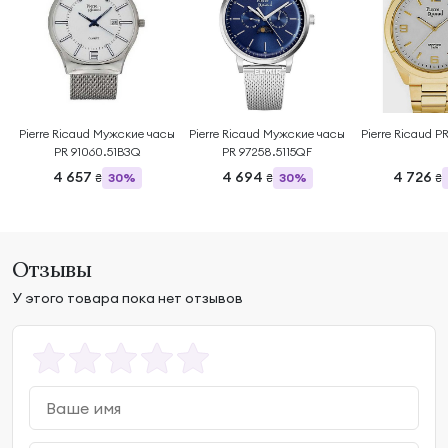
Pierre Ricaud Мужские часы
Pierre Ricaud Мужские часы
Pierre Ricaud PR
PR 91060.51B3Q
PR 97258.5115QF
4 657
4 694
4 726
30%
30%
₴
₴
₴
Отзывы
У этого товара пока нет отзывов