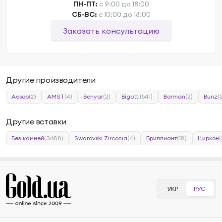
ПН-ПТ:
с 9:00 до 18:00
СБ-ВС:
с 10:00 до 18:00
Заказать консультацию
Другие производители
Aesop
(2)
AMST
(4)
Benyar
(2)
Bigotti
(541)
Borman
(2)
Bunz
(
Другие вставки
Без камней
(3688)
Swarovski Zirconia
(4)
Бриллиант
(18)
Циркон
(
УКР
РУС