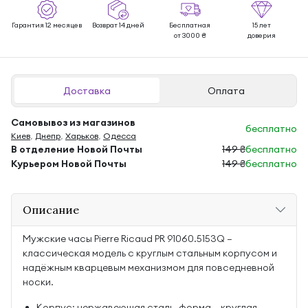
Гарантия 12 месяцев
Возврат 14 дней
Бесплатная
15 лет
от 3000 ₴
доверия
Доставка
Оплата
Самовывоз из магазинов
бесплатно
Киев
,
Днепр
,
Харьков
,
Одесса
В отделение Новой Почты
149 ₴
бесплатно
Курьером Новой Почты
149 ₴
бесплатно
Описание
Мужские часы Pierre Ricaud PR 91060.5153Q —
классическая модель с круглым стальным корпусом и
надёжным кварцевым механизмом для повседневной
носки.
Корпус: нержавеющая сталь, форма — круглая