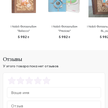
I Nobili Фотоальбом
I Nobili Фотоальбом
I Nobili Фотоал
"Balocco"
"Prezioso"
BL_a
5 982
5 982
5 98
₴
₴
Отзывы
У этого товара пока нет отзывов