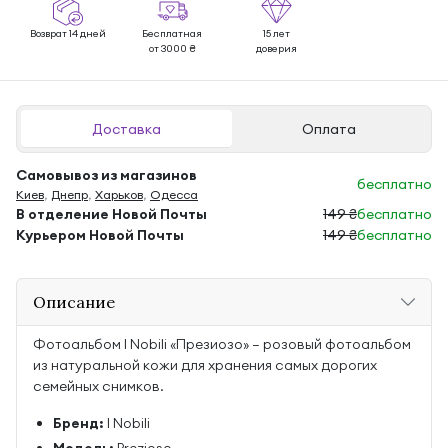
Возврат 14 дней
Бесплатная
15 лет
от 3000 ₴
доверия
Доставка
Оплата
Самовывоз из магазинов
бесплатно
Киев
,
Днепр
,
Харьков
,
Одесса
В отделение Новой Почты
149 ₴
бесплатно
Курьером Новой Почты
149 ₴
бесплатно
Описание
Фотоальбом I Nobili «Презиозо» — розовый фотоальбом
из натуральной кожи для хранения самых дорогих
семейных снимков.
Бренд:
I Nobili