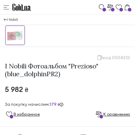
I Nobili
(код 050820)
I Nobili Фотоальбом "Prezioso"
(blue_dolphinPR2)
5 982
₴
За покупку начислим:
179
₴
В избранноe
К сравнению