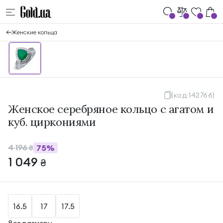
Женские кольца
(код 142766)
Женское серебряное кольцо с агатом и
куб. циркониями
4 196
75%
₴
1 049
₴
16.5
17
17.5