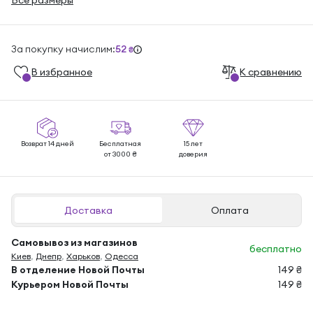
Все размеры
За покупку начислим:
52
₴
В избранноe
К сравнению
Возврат 14 дней
Бесплатная
15 лет
от 3000 ₴
доверия
Доставка
Оплата
Самовывоз из магазинов
бесплатно
Киев
,
Днепр
,
Харьков
,
Одесса
В отделение Новой Почты
149 ₴
Курьером Новой Почты
149 ₴