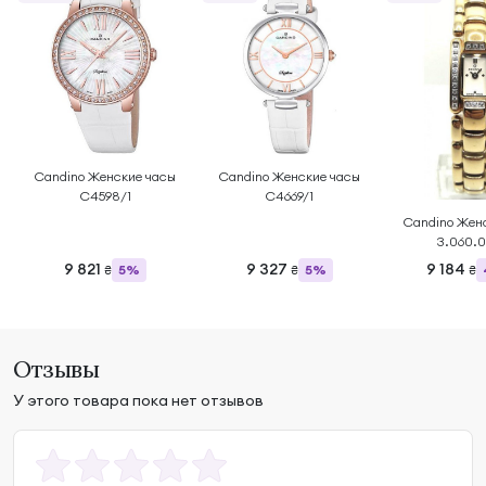
Candino Женские часы
Candino Женские часы
C4598/1
C4669/1
Candino Жен
3.060.0
9 821
9 327
9 184
5%
5%
₴
₴
₴
Отзывы
У этого товара пока нет отзывов