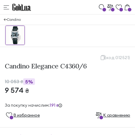
Candino
(код 012521)
Candino Elegance С4360/6
10 053
5%
₴
9 574
₴
За покупку начислим:
191
₴
В избранноe
К сравнению