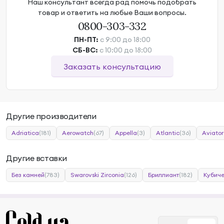
Наш консультант всегда рад помочь подобрать
товар и ответить на любые Ваши вопросы.
0800-303-332
ПН-ПТ:
с 9:00 до 18:00
СБ-ВС:
с 10:00 до 18:00
Заказать консультацию
Другие производители
Adriatica
(181)
Aerowatch
(67)
Appella
(3)
Atlantic
(36)
Aviator
Другие вставки
Без камней
(783)
Swarovski Zirconia
(126)
Бриллиант
(182)
Кубиче