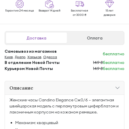
Гарантия 24 месяца
Возврат 14 дней
Бесплатная
15 лет
от 3000 ₴
доверия
Доставка
Оплата
Самовывоз из магазинов
бесплатно
Киев
,
Днепр
,
Харьков
,
Одесса
В отделение Новой Почты
149 ₴
бесплатно
Курьером Новой Почты
149 ₴
бесплатно
Описание
Женские часы Candino Elegance Сж0/6 — элегантная
швейцарская модель с перламутровым циферблатом и
лаконичным корпусом на кожаном ремешке.
Механизм: кварцевый