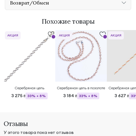
Возврат/Обмен
Похожие товары
АКЦИЯ
АКЦИЯ
АКЦИЯ
Серебряная цепь
Серебряная цепь в позолоте
Серебряная цеп
3 275
3 184
3 627
33% + 8%
33% + 8%
33
₴
₴
₴
Отзывы
У этого товара пока нет отзывов