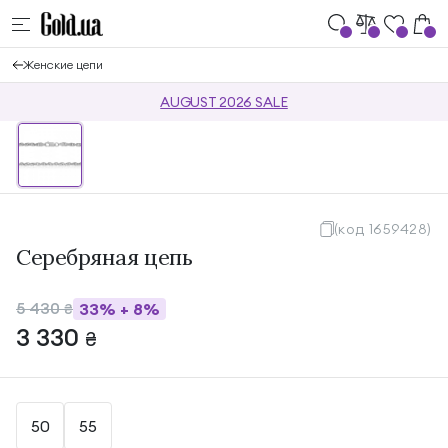
Женские цепи
AUGUST 2026 SALE
(код 1659428)
Серебряная цепь
5 430
33%
+
8%
₴
3 330
₴
50
55