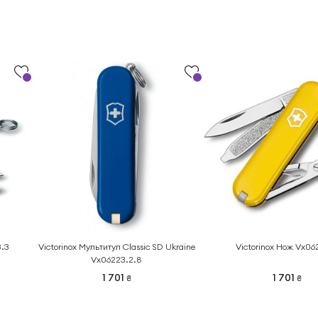
3.3
Victorinox Мультитул Classic SD Ukraine
Victorinox Нож Vx06
Vx06223.2.8
1 701
1 701
₴
₴