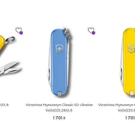
223.8
Victorinox Мультитул Classic SD Ukraine
Victorinox Мультитул 
Vx06223.28G.8
Vx06223.
1 701
1 70
₴