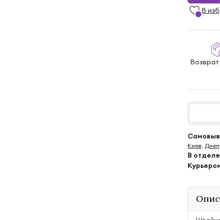
В из
Возврат
Самовыво
Киев
,
Днеп
В отдел
Курьеро
Опис