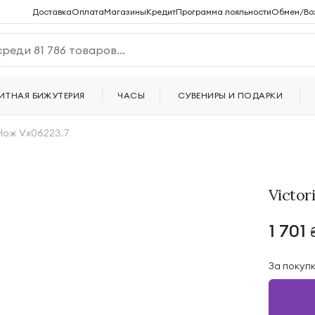
Доставка
Оплата
Магазины
Кредит
Программа лояльности
Обмен/Во
ИТНАЯ БИЖУТЕРИЯ
ЧАСЫ
СУВЕНИРЫ И ПОДАРКИ
 Нож Vx06223.7
Victor
1 701
За покуп