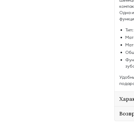
Швейц
компак
Одна и
функци
Тип
Мат
Мат
Общ
Функ
зуб
Удобны
подаро
Хара
Возв