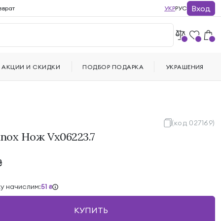
Вход
зврат
УКР
РУС
АКЦИИ И СКИДКИ
ПОДБОР ПОДАРКА
УКРАШЕНИЯ
(код 027169)
inox Нож Vx06223.7
₴
ку начислим:
51
₴
КУПИТЬ