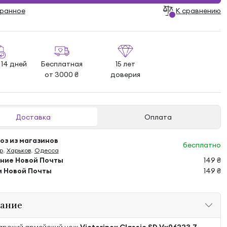
бранноe
К сравнению
 14 дней
Бесплатная
15 лет
от 3000 ₴
доверия
Доставка
Оплата
з из магазинов
бесплатно
р
,
Харьков
,
Одесса
ение Новой Почты
149 ₴
м Новой Почты
149 ₴
ание