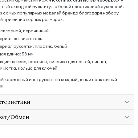
арский армейский нож
Victorinox Classic SD Vx06223.7
—
тный складной мультитул с белой пластиковой рукояткой.
з самых популярных моделей бренда благодаря набору
й при миниатюрных размерах.
: складной, перочинный
ериал лезвия: сталь
ериал рукоятки: пластик, белый
ая длина: 58 мм
ции: лезвие, ножницы, пилочка для ногтей, пинцет,
очистка, кольцо для ключей
й карманный инструмент на каждый день и практичный
к.
ктеристики
рат/Обмен