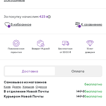
Все размеры
За покупку начислим:
423
₴
В избранноe
К сравнению
Пожизненная
Возврат 14 дней
Бесплатная
15 лет
гарантия
от 3000 ₴
доверия
Доставка
Оплата
Самовывоз из магазинов
бесплатно
Киев
,
Днепр
,
Харьков
,
Одесса
В отделение Новой Почты
149 ₴
бесплатно
Курьером Новой Почты
149 ₴
бесплатно