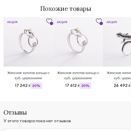
Похожие товары
АКЦИЯ
АКЦИЯ
АКЦИЯ
Женское золотое кольцо с
Женское золотое кольцо с
Женское золот
куб. циркониями
куб. циркониями
куб. цирк
17 242
17 612
26 492
20%
20%
₴
₴
₴
Отзывы
У этого товара пока нет отзывов