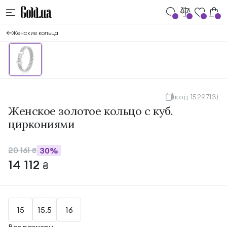
Женские кольца
(код 1529713)
Женское золотое кольцо с куб.
циркониями
20 161
30%
₴
14 112
₴
15
15.5
16