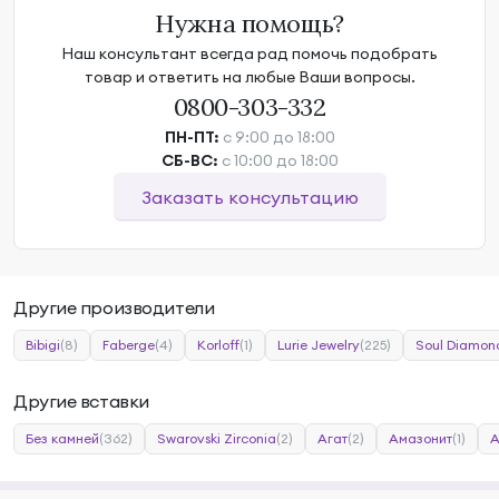
Нужна помощь?
Наш консультант всегда рад помочь подобрать
товар и ответить на любые Ваши вопросы.
0800-303-332
ПН-ПТ:
с 9:00 до 18:00
СБ-ВС:
с 10:00 до 18:00
Заказать консультацию
Другие производители
Bibigi
(8)
Faberge
(4)
Korloff
(1)
Lurie Jewelry
(225)
Soul Diamon
Другие вставки
Без камней
(362)
Swarovski Zirconia
(2)
Агат
(2)
Амазонит
(1)
А