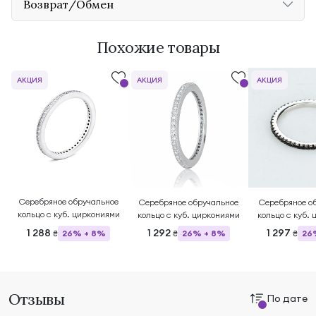
Возврат/Обмен
Похожие товары
АКЦИЯ
АКЦИЯ
АКЦИЯ
Серебряное обручальное
Серебряное обручальное
Серебряное о
кольцо с куб. циркониями
кольцо с куб. циркониями
кольцо с куб.
1 288
1 292
1 297
26% + 8%
26% + 8%
26
₴
₴
₴
Отзывы
По дате