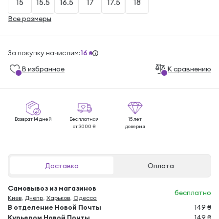
15
15.5
16.5
17
17.5
18
Все размеры
За покупку начислим:
16
₴
В избранноe
К сравнению
Возврат 14 дней
Бесплатная
15 лет
от 3000 ₴
доверия
Доставка
Оплата
Самовывоз из магазинов
бесплатно
Киев
,
Днепр
,
Харьков
,
Одесса
В отделение Новой Почты
149 ₴
Курьером Новой Почты
149 ₴