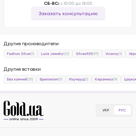
СБ-ВС:
с 10:00 до 18:00
Заказать консультацию
Другие производители
Fashion Silver
(1)
Lurie Jewelry
(21)
Silvex925
(97)
Viceroy
(1)
Укр
Другие вставки
Без камней
(31)
Бриллиант
(1)
Изумруд
(1)
Керамика
(9)
Цирко
УКР
РУС