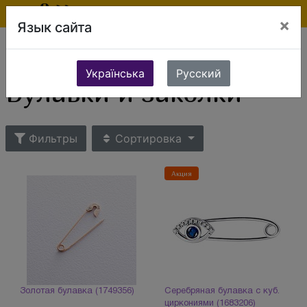
×
Язык сайта
Ювелирные изделия
Сувениры и подарки
Предметы стиля
Булавки и заколки
Українська
Русский
Булавки и заколки
Фильтры
Сортировка
Акция
Золотая булавка (1749356)
Серебряная булавка с куб.
циркониями (1683206)