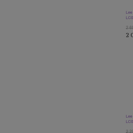
Lee
LC0
2 6
2 
Lee
LC0
2 2