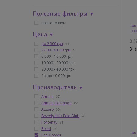
Полезные фильтры
▼
новые товары
Lee
LC0
Цена
▼
3 6
44
до 2 500 грн
2 
10
2 500 - 5 000 грн
5 000 - 10 000 грн
10 000 - 20 000 грн
20 000 - 40 000 грн
более 40 000 грн
Производитель
▼
27
Armani
22
Armani Exchange
36
Azzaro
78
Beverly Hills Polo Club
71
Fontenay
50
Fossil
Lee
Lee Cooper