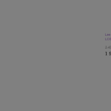
Lee
LC0
2 4
1 