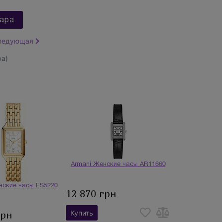
ара
ледующая
а)
Armani Женские часы AR11660
енские часы ES5220
12 870 грн
Купить
грн