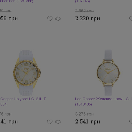
6636.638 (1681388)
(107146)
39 грн
2 862 грн
056 грн
2 220 грн
 Cooper Holyport LC-21L-F
Lee Cooper Женские часы LC-
7354)
(1518485)
76 грн
3 276 грн
541 грн
2 541 грн