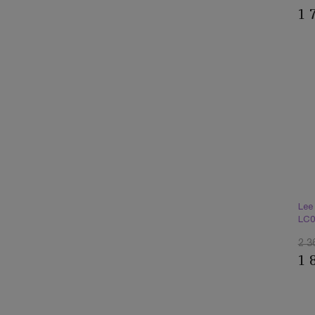
1 
Lee
LC0
2 3
1 