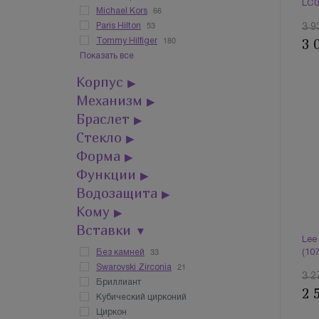
LC0
66
Michael Kors
53
Paris Hilton
3 9
180
3 
Tommy Hilfiger
Показать все
Корпус
▶
Механизм
▶
Браслет
▶
Стекло
▶
Форма
▶
Функции
▶
Водозащита
▶
Кому
▶
Вставки
▼
Lee
33
Без камней
(10
21
Swarovski Zirconia
3 2
Бриллиант
2 
Кубический цирконий
Циркон