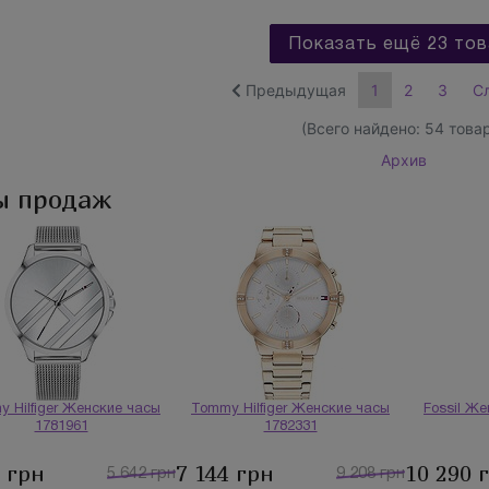
Показать ещё 23 тов
Предыдущая
1
2
3
С
(Всего найдено:
54
товар
Архив
ы продаж
 Hilfiger Женские часы
Tommy Hilfiger Женские часы
Fossil Ж
1781961
1782331
7 грн
7 144 грн
10 290 
5 642 грн
9 208 грн