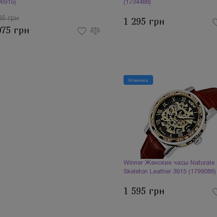
96915)
(1734488)
86 грн
1 295 грн
075 грн
Новинка
Winner Женские часы Naturale
Skeleton Leather 3915 (1799086)
1 595 грн