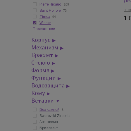
(16
209
Pierre Ricaud
73
Saint Honore
1 3
94
1 
Timex
Winner
Показать все
Корпус
▶
Механизм
▶
Браслет
▶
Стекло
▶
Форма
▶
Функции
▶
Водозащита
▶
Кому
▶
Вставки
▼
6
Без камней
Swarovski Zirconia
Авантюрин
Бриллиант