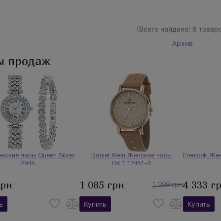
(Всего найдено:
6
товаро
Архив
ы продаж
нские часы Queen Silver
Daniel Klein Женские часы
Freelook Жен
2945
DK.1.12451-3
грн
1 085 грн
4 333 г
1 399 грн
ь
Купить
Купить