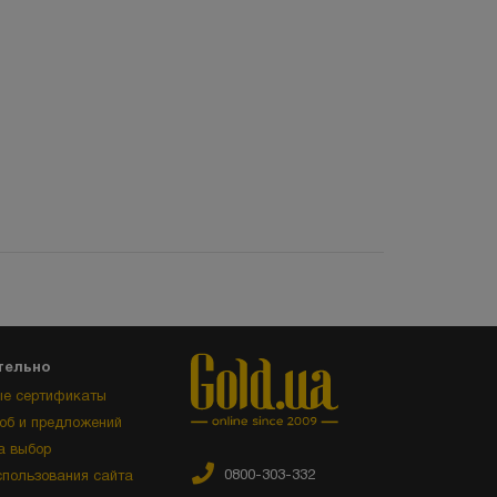
тельно
е сертификаты
об и предложений
а выбор
0800-303-332
спользования сайта