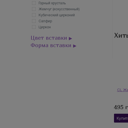
Горный хрусталь
Жемчуг (искусственный)
Кубический цирконий
Сапфир
Циркон
Хит
Цвет вставки
▶
Форма вставки
▶
CL Же
495 
Купит