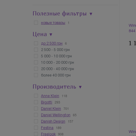
Полезные фильтры
▼
1
новые товары
Win
844
Цена
▼
1 
6
до 2 500 грн
2 500 - 5 000 грн
5 000 - 10 000 грн
10 000 - 20 000 грн
20 000 - 40 000 грн
более 40 000 грн
Производитель
▼
118
Anne Klein
293
Bigotti
701
Daniel Klein
65
Daniel Wellington
157
Danish Design
189
Festina
Win
908
Freelook