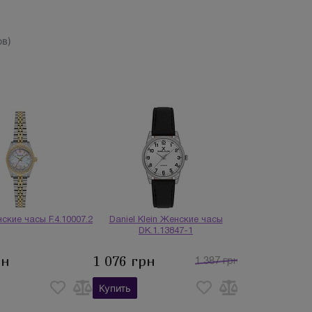
в)
ские часы F.4.10007.2
Daniel Klein Женские часы
DK.1.13847-1
рн
1 076 грн
1 387 грн
Купить