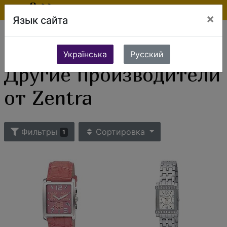
×
Язык сайта
Ювелирные изделия
Часы
Женские часы
Женские часы разных стран
Другие производители от Zentra
Українська
Русский
Другие производители
от Zentra
Фильтры
Сортировка
1