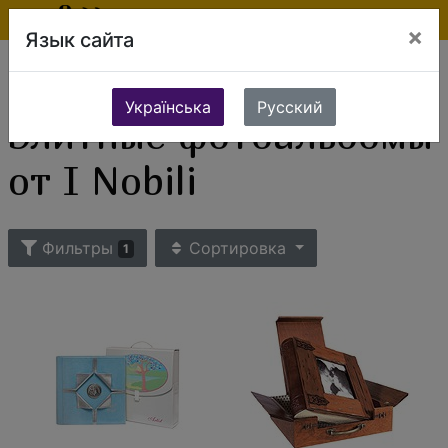
×
Язык сайта
Ювелирные изделия
Сувениры и подарки
Элитные подарки
Элитные фотоальбомы
Элитные фотоальбомы от I Nobili
Українська
Русский
Элитные фотоальбомы
от I Nobili
Фильтры
Сортировка
1