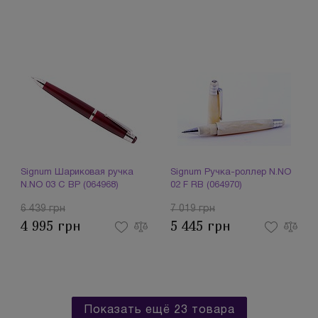
Signum Шариковая ручка
Signum Ручка-роллер N.NO
N.NO 03 C BP (064968)
02 F RB (064970)
6 439 грн
7 019 грн
4 995 грн
5 445 грн
Показать ещё 23 товара