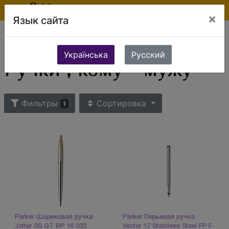
×
Язык сайта
Ювелирные изделия
Сувениры и подарки
Бизнес аксессуары
Ручки
Ручки , кому - мужу
Українська
Русский
Ручки , кому - мужу
Фильтры
Сортировка
1
Parker Шариковая ручка
Parker Перьевая ручка
Jotter SS GT BP 16 032
Vector 17 Stainless Steel FP F