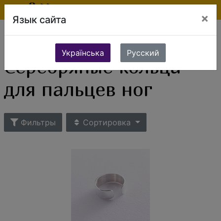
×
Язык сайта
Ювелирные изделия
Серебряные украшения
Серебряные кольца
Серебряные кольца для пальцев ног
Українська
Русский
Серебряные кольца
для пальцев ног
Фильтры
Сортировка