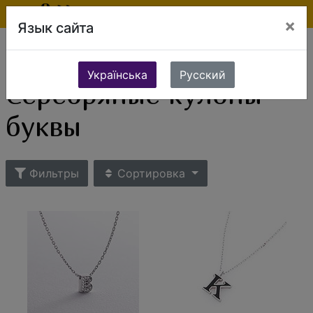
×
Язык сайта
Ювелирные изделия
Серебряные украшения
Серебряные кулоны
Серебряные кулоны-буквы
Українська
Русский
Серебряные кулоны-
буквы
Фильтры
Сортировка