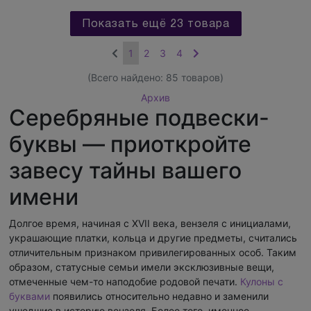
Показать ещё 23 товара
1
2
3
4
(Всего найдено:
85
товаров)
Архив
Серебряные подвески-
буквы — приоткройте
завесу тайны вашего
имени
Долгое время, начиная с XVII века, вензеля с инициалами,
украшающие платки, кольца и другие предметы, считались
отличительным признаком привилегированных особ. Таким
образом, статусные семьи имели эксклюзивные вещи,
отмеченные чем-то наподобие родовой печати.
Кулоны с
буквами
появились относительно недавно и заменили
ушедшие в историю вензеля. Более того, именное