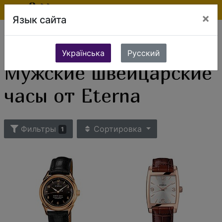
×
Язык сайта
Ювелирные изделия
Часы
Мужские часы
Мужские швейцарские часы
Мужские швейцарские часы от Eterna
Українська
Русский
Мужские швейцарские
часы от Eterna
Фильтры
Сортировка
1