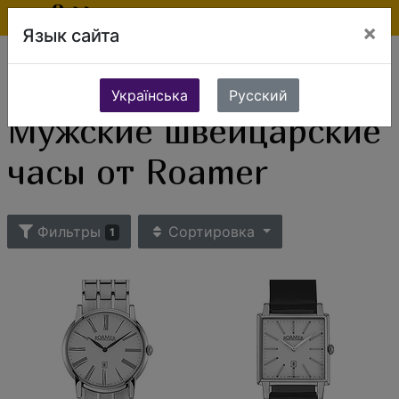
×
Язык сайта
Ювелирные изделия
Часы
Мужские часы
Мужские швейцарские часы
Мужские швейцарские часы от Roamer
Українська
Русский
Мужские швейцарские
часы от Roamer
Фильтры
Сортировка
1