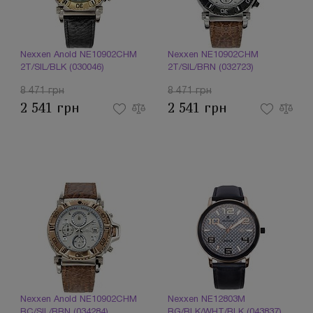
Nexxen Anold NE10902CHM
Nexxen NE10902CHM
2T/SIL/BLK (030046)
2T/SIL/BRN (032723)
8 471 грн
8 471 грн
2 541 грн
2 541 грн
Nexxen Anold NE10902CHM
Nexxen NE12803M
RC/SIL/BRN (034284)
RG/BLK/WHT/BLK (043837)