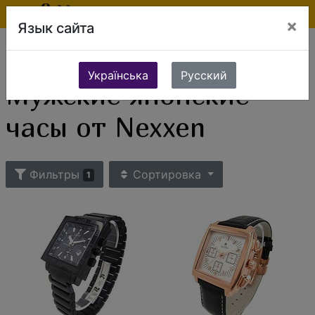
×
Язык сайта
Ювелирные изделия
Часы
Мужские часы
Мужские японские часы
Мужские японские часы от Nexxen
Українська
Русский
Мужские японские
часы от Nexxen
Фильтры
Сортировка
1