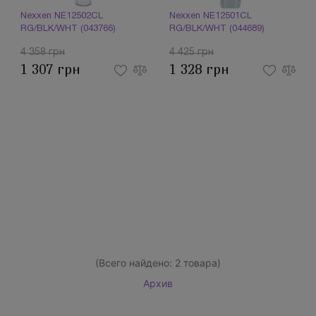
Nexxen NE12502CL
Nexxen NE12501CL
RG/BLK/WHT (043766)
RG/BLK/WHT (044689)
4 358 грн
4 425 грн
1 307 грн
1 328 грн
(Всего найдено:
2
товара)
Архив