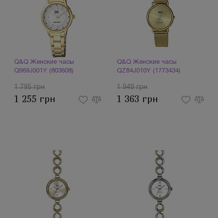
Q&Q Женские часы
Q&Q Женские часы
Q969J001Y (803608)
QZ84J010Y (1773434)
1 795 грн
1 949 грн
1 255 грн
1 363 грн