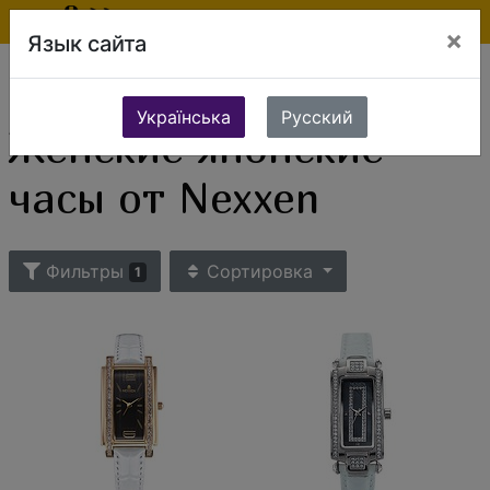
×
Язык сайта
Ювелирные изделия
Часы
Женские часы
Женские японские часы
Женские японские часы от Nexxen
Українська
Русский
Женские японские
часы от Nexxen
Фильтры
Сортировка
1