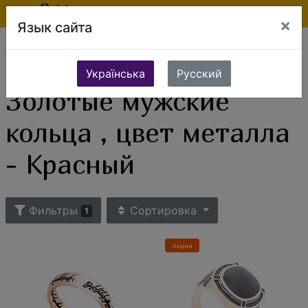
×
Язык сайта
Ювелирные изделия
Золотые изделия
Золотые кольца
Мужские кольца и перстни
Золотые мужские кольца , цвет металла - Красный
Українська
Русский
Золотые мужские
кольца , цвет металла
- Красный
Фильтры
Сортировка
1
Акция