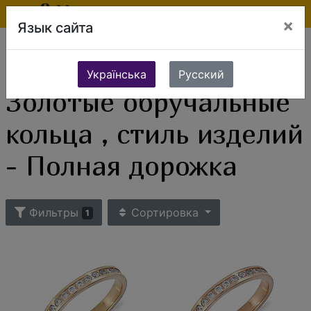
×
Язык сайта
Ювелирные изделия
Золотые изделия
Золотые кольца
Обручальные кольца
Золотые обручальные кольца , стиль изделий - Полная дорожка
Українська
Русский
Золотые обручальные
кольца , стиль изделий
- Полная дорожка
Фильтры
Сортировка
1