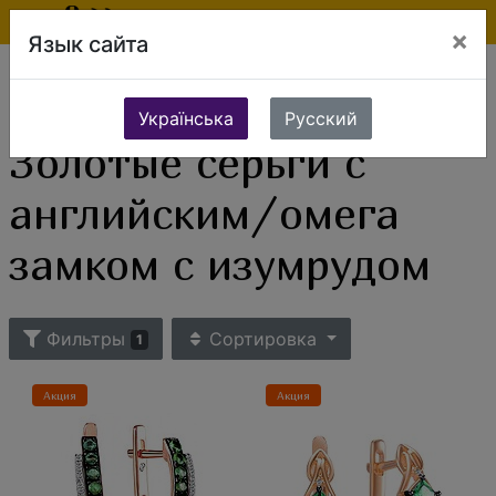
×
Язык сайта
Ювелирные изделия
Золотые изделия
Золотые серьги
Серьги с английским/омега замком
Золотые серьги с английским/омега замком с изумрудом
Українська
Русский
Золотые серьги с
английским/омега
замком с изумрудом
Фильтры
Сортировка
1
Акция
Акция